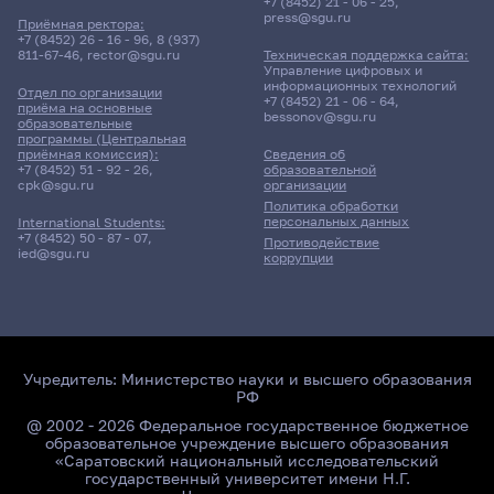
+7 (8452) 21 - 06 - 25
,
press@sgu.ru
Приёмная ректора:
+7 (8452) 26 - 16 - 96
,
8 (937)
811-67-46
,
rector@sgu.ru
Техническая поддержка сайта:
Управление цифровых и
информационных технологий
Отдел по организации
+7 (8452) 21 - 06 - 64
,
приёма на основные
bessonov@sgu.ru
образовательные
программы (Центральная
приёмная комиссия):
Сведения об
+7 (8452) 51 - 92 - 26
,
образовательной
cpk@sgu.ru
организации
Политика обработки
персональных данных
International Students:
+7 (8452) 50 - 87 - 07
,
Противодействие
ied@sgu.ru
коррупции
Учредитель:
Министерство науки и высшего образования
РФ
@ 2002 - 2026 Федеральное государственное бюджетное
образовательное учреждение высшего образования
«Саратовский национальный исследовательский
государственный университет имени Н.Г.