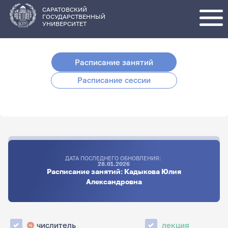
Перейти
к
основному
САРАТОВСКИЙ
содержанию
ГОСУДАРСТВЕННЫЙ
УНИВЕРСИТЕТ
Расписание занятий
Расписание сессии
ДАТА ПОСЛЕДНЕГО ОБНОВЛЕНИЯ:
28.01.2026
Расписание занятий: Кадыкова Юлия
Александровна
числитель
лекция
ч