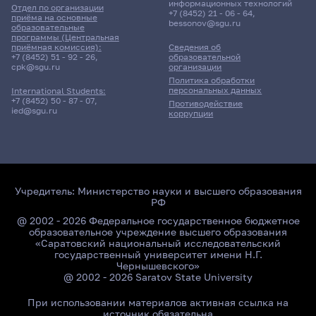
информационных технологий
Отдел по организации
+7 (8452) 21 - 06 - 64
,
приёма на основные
bessonov@sgu.ru
образовательные
программы (Центральная
приёмная комиссия):
Сведения об
+7 (8452) 51 - 92 - 26
,
образовательной
cpk@sgu.ru
организации
Политика обработки
персональных данных
International Students:
+7 (8452) 50 - 87 - 07
,
Противодействие
ied@sgu.ru
коррупции
Учредитель:
Министерство науки и высшего образования
РФ
@ 2002 - 2026 Федеральное государственное бюджетное
образовательное учреждение высшего образования
«Саратовский национальный исследовательский
государственный университет имени Н.Г.
Чернышевского»
@ 2002 - 2026 Saratov State University
При использовании материалов активная ссылка на
источник обязательна