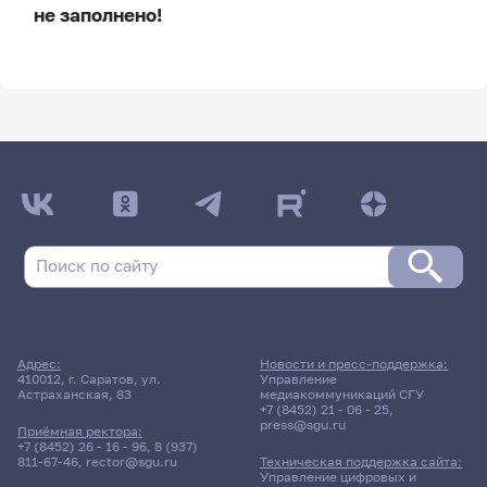
не заполнено!
ДАТА ПОСЛЕДНЕГО ОБНОВЛЕНИЯ:
НЕ ОБНОВЛЯЛОСЬ
Расписание сессии
Расписание сессии еще не заполнено!
Адрес:
Новости и пресс-поддержка:
410012, г. Саратов, ул.
Управление
Астраханская, 83
медиакоммуникаций СГУ
+7 (8452) 21 - 06 - 25
,
press@sgu.ru
Приёмная ректора:
+7 (8452) 26 - 16 - 96
,
8 (937)
811-67-46
,
rector@sgu.ru
Техническая поддержка сайта:
Управление цифровых и