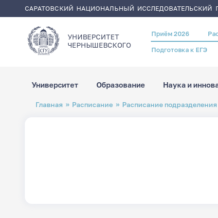
САРАТОВСКИЙ НАЦИОНАЛЬНЫЙ ИССЛЕДОВАТЕЛЬСКИЙ Г
Приём 2026
Ра
Header
УНИВЕРСИТЕТ
menu
ЧЕРНЫШЕВСКОГO
Подготовка к ЕГЭ
Университет
Образование
Наука и иннов
Перейти
Строка
Главная
Расписание
Расписание подразделения
к
навигации
основному
содержанию