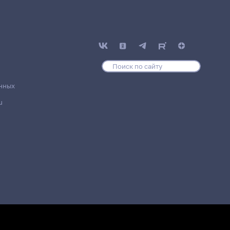
нных
u