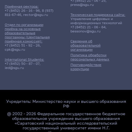
+7 (8452) 21 - 06 - 25
,
press@sgu.ru
Приёмная ректора:
+7 (8452) 26 - 16 - 96
,
8 (937)
811-67-46
,
rector@sgu.ru
Техническая поддержка сайта:
Управление цифровых и
информационных технологий
Отдел по организации
+7 (8452) 21 - 06 - 64
,
приёма на основные
bessonov@sgu.ru
образовательные
программы (Центральная
приёмная комиссия):
Сведения об
+7 (8452) 51 - 92 - 26
,
образовательной
cpk@sgu.ru
организации
Политика обработки
персональных данных
International Students:
+7 (8452) 50 - 87 - 07
,
Противодействие
ied@sgu.ru
коррупции
Учредитель:
Министерство науки и высшего образования
РФ
@ 2002 - 2026 Федеральное государственное бюджетное
образовательное учреждение высшего образования
«Саратовский национальный исследовательский
государственный университет имени Н.Г.