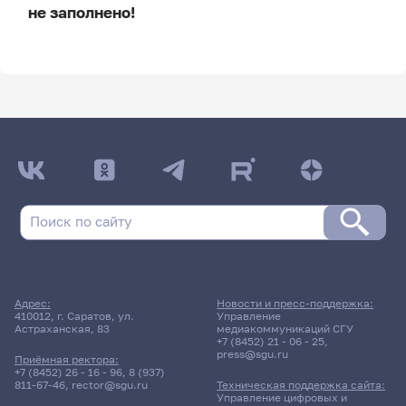
не заполнено!
ДАТА ПОСЛЕДНЕГО ОБНОВЛЕНИЯ:
НЕ ОБНОВЛЯЛОСЬ
Расписание сессии
Расписание сессии еще не заполнено!
Адрес:
Новости и пресс-поддержка:
410012, г. Саратов, ул.
Управление
Астраханская, 83
медиакоммуникаций СГУ
+7 (8452) 21 - 06 - 25
,
press@sgu.ru
Приёмная ректора:
+7 (8452) 26 - 16 - 96
,
8 (937)
811-67-46
,
rector@sgu.ru
Техническая поддержка сайта:
Управление цифровых и