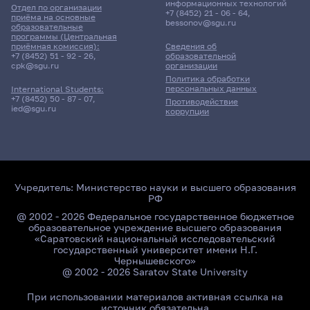
информационных технологий
Отдел по организации
+7 (8452) 21 - 06 - 64
,
приёма на основные
bessonov@sgu.ru
образовательные
программы (Центральная
приёмная комиссия):
Сведения об
+7 (8452) 51 - 92 - 26
,
образовательной
cpk@sgu.ru
организации
Политика обработки
персональных данных
International Students:
+7 (8452) 50 - 87 - 07
,
Противодействие
ied@sgu.ru
коррупции
Учредитель:
Министерство науки и высшего образования
РФ
@ 2002 - 2026 Федеральное государственное бюджетное
образовательное учреждение высшего образования
«Саратовский национальный исследовательский
государственный университет имени Н.Г.
Чернышевского»
@ 2002 - 2026 Saratov State University
При использовании материалов активная ссылка на
источник обязательна