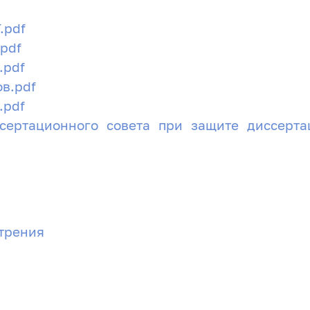
.pdf
.pdf
.pdf
в.pdf
.pdf
сертационного совета при защите диссерт
отрения