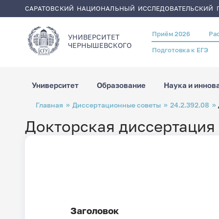
САРАТОВСКИЙ НАЦИОНАЛЬНЫЙ ИССЛЕДОВАТЕЛЬСКИЙ Г
Приём 2026
Ра
Header
УНИВЕРСИТЕТ
menu
ЧЕРНЫШЕВСКОГO
Подготовка к ЕГЭ
Университет
Образование
Наука и иннов
Перейти
Строка
Главная
Диссертационные советы
24.2.392.08
к
навигации
основному
содержанию
Докторская диссертация
Дата
создания
Заголовок
страницы