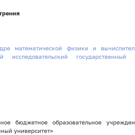
трения
едре математической физики и вычислите
ый исследовательский государственный
нное бюджетное образовательное учрежде
нный университет»