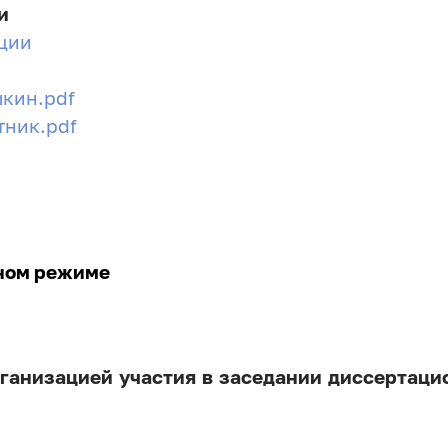
и
ции
шкин.pdf
тник.pdf
ном режиме
ганизацией участия в заседании диссертаци