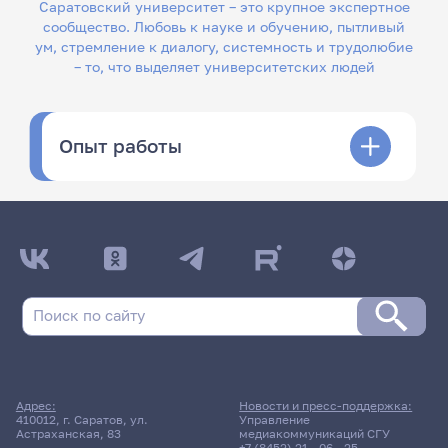
Саратовский университет – это крупное экспертное
сообщество. Любовь к науке и обучению, пытливый
ум, стремление к диалогу, системность и трудолюбие
– то, что выделяет университетских людей
Опыт работы
Адрес:
Новости и пресс-поддержка:
410012, г. Саратов, ул.
Управление
Астраханская, 83
медиакоммуникаций СГУ
+7 (8452) 21 - 06 - 25
,