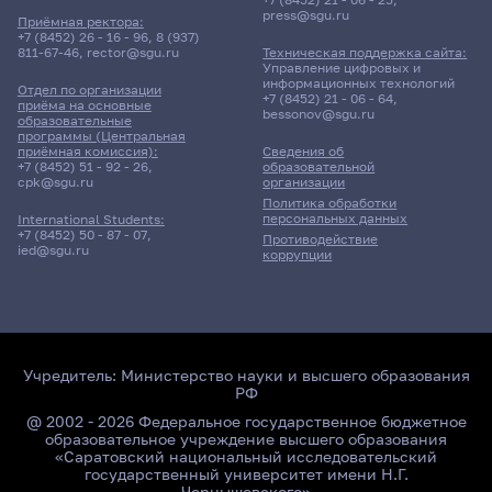
press@sgu.ru
Приёмная ректора:
+7 (8452) 26 - 16 - 96
,
8 (937)
811-67-46
,
rector@sgu.ru
Техническая поддержка сайта:
Управление цифровых и
информационных технологий
Отдел по организации
+7 (8452) 21 - 06 - 64
,
приёма на основные
bessonov@sgu.ru
образовательные
программы (Центральная
приёмная комиссия):
Сведения об
+7 (8452) 51 - 92 - 26
,
образовательной
cpk@sgu.ru
организации
Политика обработки
персональных данных
International Students:
+7 (8452) 50 - 87 - 07
,
Противодействие
ied@sgu.ru
коррупции
Учредитель:
Министерство науки и высшего образования
РФ
@ 2002 - 2026 Федеральное государственное бюджетное
образовательное учреждение высшего образования
«Саратовский национальный исследовательский
государственный университет имени Н.Г.
Чернышевского»