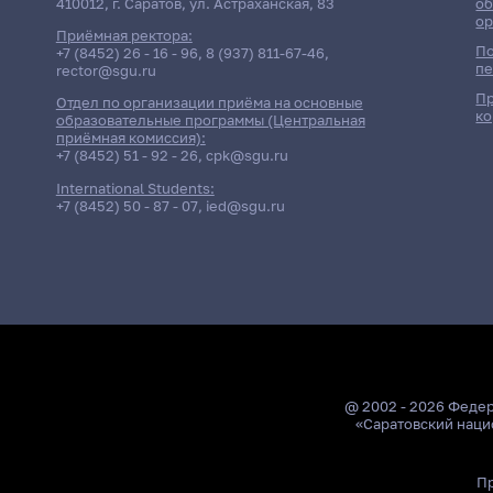
410012, г. Саратов, ул. Астраханская, 83
об
ор
Приёмная ректора:
По
+7 (8452) 26 - 16 - 96
,
8 (937) 811-67-46
,
пе
rector@sgu.ru
Пр
Отдел по организации приёма на основные
ко
образовательные программы (Центральная
приёмная комиссия):
+7 (8452) 51 - 92 - 26
,
cpk@sgu.ru
International Students:
+7 (8452) 50 - 87 - 07
,
ied@sgu.ru
@ 2002 - 2026 Феде
«Саратовский наци
Пр