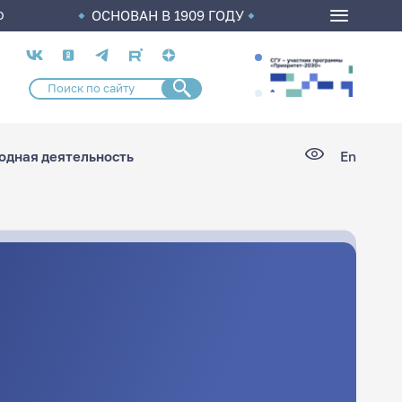
ОСНОВАН В 1909 ГОДУ
О
Социальные
сети
дная деятельность
En