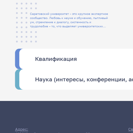
Саратовский университет – это крупное экспертное
сообщество. Любовь к науке и обучению, пытливый
ум, стремление к диалогу, системность и
трудолюбие – то, что выделяет университетских
людей
Квалификация
Наука (интересы, конференции, 
Адрес:
Св