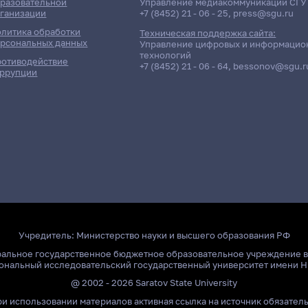
разовательной
Управление медиакоммуникаций СГУ
ганизации
+7 (8452) 21 - 06 - 25
,
press@sgu.ru
литика обработки
Техническая поддержка сайта:
рсональных данных
Управление цифровых и информацио
технологий
отиводействие
+7 (8452) 21 - 06 - 64
,
bessonov@sgu.r
ррупции
Учредитель:
Министерство науки и высшего образования РФ
ральное государственное бюджетное образовательное учреждение 
ональный исследовательский государственный университет имени Н
@ 2002 - 2026 Saratov State University
и использовании материалов активная ссылка на источник обязател