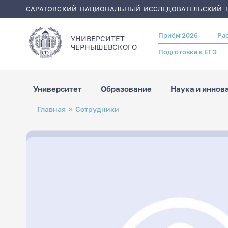
САРАТОВСКИЙ НАЦИОНАЛЬНЫЙ ИССЛЕДОВАТЕЛЬСКИЙ Г
Приём 2026
Ра
Header
УНИВЕРСИТЕТ
menu
ЧЕРНЫШЕВСКОГO
Подготовка к ЕГЭ
Университет
Образование
Наука и иннов
Перейти
Строка
Главная
Сотрудники
к
навигации
основному
содержанию