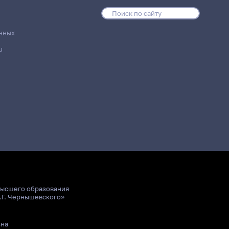
нных
u
высшего образования
.Г. Чернышевского»
ьна