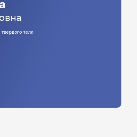
а
овна
 твёрдого тела