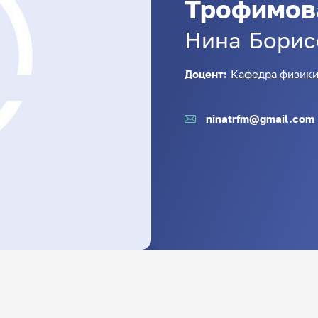
Трофимов
Нина
Борис
Доцент:
Кафедра физики
ninatrfm@gmail.com