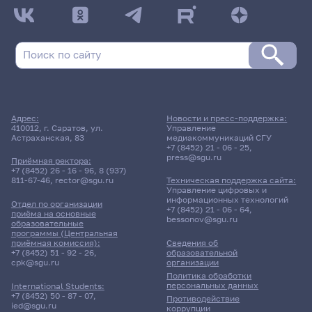
Адрес:
Новости и пресс-поддержка:
410012, г. Саратов, ул.
Управление
Астраханская, 83
медиакоммуникаций СГУ
+7 (8452) 21 - 06 - 25
,
press@sgu.ru
Приёмная ректора:
+7 (8452) 26 - 16 - 96
,
8 (937)
811-67-46
,
rector@sgu.ru
Техническая поддержка сайта:
Управление цифровых и
информационных технологий
Отдел по организации
+7 (8452) 21 - 06 - 64
,
приёма на основные
bessonov@sgu.ru
образовательные
программы (Центральная
приёмная комиссия):
Сведения об
+7 (8452) 51 - 92 - 26
,
образовательной
cpk@sgu.ru
организации
Политика обработки
персональных данных
International Students:
+7 (8452) 50 - 87 - 07
,
Противодействие
ied@sgu.ru
коррупции