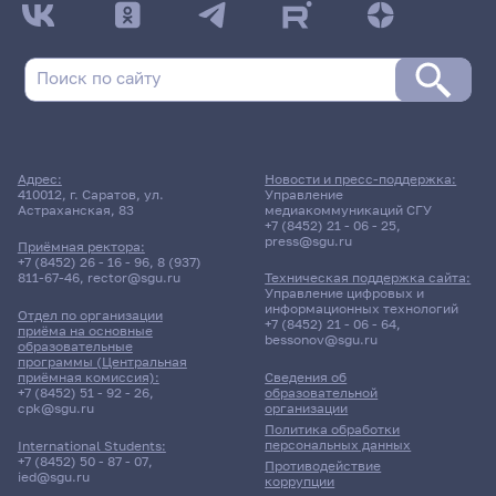
Адрес:
Новости и пресс-поддержка:
410012, г. Саратов, ул.
Управление
Астраханская, 83
медиакоммуникаций СГУ
+7 (8452) 21 - 06 - 25
,
press@sgu.ru
Приёмная ректора:
+7 (8452) 26 - 16 - 96
,
8 (937)
811-67-46
,
rector@sgu.ru
Техническая поддержка сайта:
Управление цифровых и
информационных технологий
Отдел по организации
+7 (8452) 21 - 06 - 64
,
приёма на основные
bessonov@sgu.ru
образовательные
программы (Центральная
приёмная комиссия):
Сведения об
+7 (8452) 51 - 92 - 26
,
образовательной
cpk@sgu.ru
организации
Политика обработки
персональных данных
International Students:
+7 (8452) 50 - 87 - 07
,
Противодействие
ied@sgu.ru
коррупции