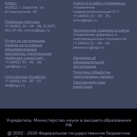
Адрес:
Новости и пресс-поддержка:
410012, г. Саратов, ул.
Управление
Астраханская, 83
медиакоммуникаций СГУ
+7 (8452) 21 - 06 - 25
,
press@sgu.ru
Приёмная ректора:
+7 (8452) 26 - 16 - 96
,
8 (937)
811-67-46
,
rector@sgu.ru
Техническая поддержка сайта:
Управление цифровых и
информационных технологий
Отдел по организации
+7 (8452) 21 - 06 - 64
,
приёма на основные
bessonov@sgu.ru
образовательные
программы (Центральная
приёмная комиссия):
Сведения об
+7 (8452) 51 - 92 - 26
,
образовательной
cpk@sgu.ru
организации
Политика обработки
персональных данных
International Students:
+7 (8452) 50 - 87 - 07
,
Противодействие
ied@sgu.ru
коррупции
Учредитель:
Министерство науки и высшего образования
РФ
@ 2002 - 2026 Федеральное государственное бюджетное