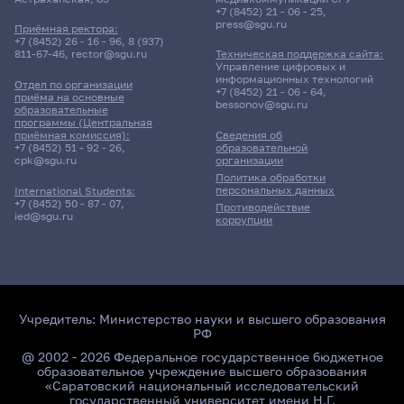
+7 (8452) 21 - 06 - 25
,
press@sgu.ru
Приёмная ректора:
+7 (8452) 26 - 16 - 96
,
8 (937)
811-67-46
,
rector@sgu.ru
Техническая поддержка сайта:
Управление цифровых и
информационных технологий
Отдел по организации
+7 (8452) 21 - 06 - 64
,
приёма на основные
bessonov@sgu.ru
образовательные
программы (Центральная
приёмная комиссия):
Сведения об
+7 (8452) 51 - 92 - 26
,
образовательной
cpk@sgu.ru
организации
Политика обработки
персональных данных
International Students:
+7 (8452) 50 - 87 - 07
,
Противодействие
ied@sgu.ru
коррупции
Учредитель:
Министерство науки и высшего образования
РФ
@ 2002 - 2026 Федеральное государственное бюджетное
образовательное учреждение высшего образования
«Саратовский национальный исследовательский
государственный университет имени Н.Г.