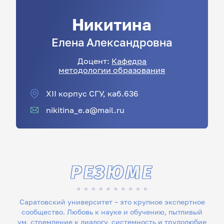
Никитина
Елена
Александровна
Доцент:
Кафедра
методологии образования
XII корпус СГУ, каб.636
nikitina_e.a@mail.ru
РЕЗЮМЕ
Саратовский университет – это крупное экспертное
сообщество. Любовь к науке и обучению, пытливый
ум, стремление к диалогу, системность и трудолюбие