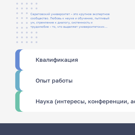
Саратовский университет – это крупное экспертное
сообщество. Любовь к науке и обучению, пытливый
ум, стремление к диалогу, системность и
трудолюбие – то, что выделяет университетских
людей
Квалификация
Опыт работы
Наука (интересы, конференции, 