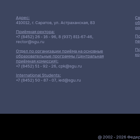
Адрес:
Св
410012, г. Саратов, ул. Астраханская, 83
об
ор
Приёмная ректора:
По
+7 (8452) 26 - 16 - 96
,
8 (937) 811-67-46
,
пе
rector@sgu.ru
Пр
Отдел по организации приёма на основные
ко
образовательные программы (Центральная
приёмная комиссия):
+7 (8452) 51 - 92 - 26
,
cpk@sgu.ru
International Students:
+7 (8452) 50 - 87 - 07
,
ied@sgu.ru
@ 2002 - 2026 Феде