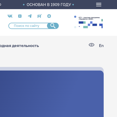
ОСНОВАН В 1909 ГОДУ
О
Социальные
сети
дная деятельность
En