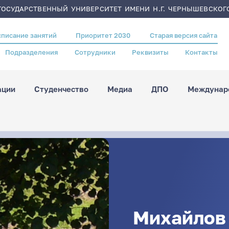
ОСУДАРСТВЕННЫЙ УНИВЕРСИТЕТ ИМЕНИ Н.Г. ЧЕРНЫШЕВСКОГ
списание занятий
Приоритет 2030
Старая версия сайта
Подразделения
Сотрудники
Реквизиты
Контакты
ации
Студенчество
Медиа
ДПО
Междунаро
Михайлов