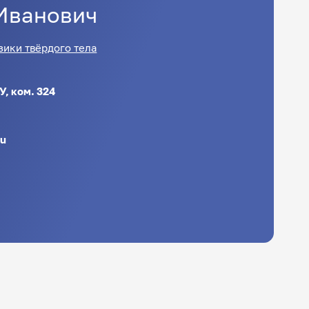
Иванович
ики твёрдого тела
У, ком. 324
ru