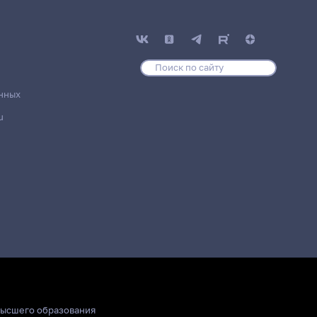
нных
u
высшего образования