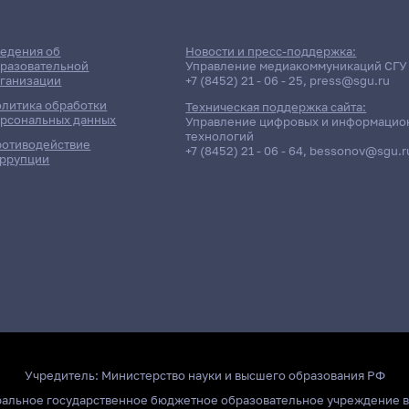
едения об
Новости и пресс-поддержка:
разовательной
Управление медиакоммуникаций СГУ
ганизации
+7 (8452) 21 - 06 - 25
,
press@sgu.ru
литика обработки
Техническая поддержка сайта:
рсональных данных
Управление цифровых и информацио
технологий
отиводействие
+7 (8452) 21 - 06 - 64
,
bessonov@sgu.r
ррупции
Учредитель:
Министерство науки и высшего образования РФ
ральное государственное бюджетное образовательное учреждение 