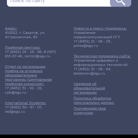
Адрес:
Новости и пресс-поддержка:
410012, г. Саратов, ул.
Управление
Астраханская, 83
медиакоммуникаций СГУ
+7 (8452) 21 - 06 - 25
,
press@sgu.ru
Приёмная ректора:
+7 (8452) 26 - 16 - 96
,
8 (937)
811-67-46
,
rector@sgu.ru
Техническая поддержка сайта:
Управление цифровых и
информационных технологий
Отдел по организации
+7 (8452) 21 - 06 - 64
,
приёма на основные
bessonov@sgu.ru
образовательные
программы (Центральная
приёмная комиссия):
Сведения об
+7 (8452) 51 - 92 - 26
,
образовательной
cpk@sgu.ru
организации
Политика обработки
персональных данных
International Students:
+7 (8452) 50 - 87 - 07
,
Противодействие
ied@sgu.ru
коррупции