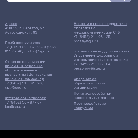
Адрес:
Новости и пресс-поддержка:
410012, г. Саратов, ул.
Управление
Астраханская, 83
медиакоммуникаций СГУ
+7 (8452) 21 - 06 - 25
,
press@sgu.ru
Приёмная ректора:
+7 (8452) 26 - 16 - 96
,
8 (937)
811-67-46
,
rector@sgu.ru
Техническая поддержка сайта:
Управление цифровых и
информационных технологий
Отдел по организации
+7 (8452) 21 - 06 - 64
,
приёма на основные
bessonov@sgu.ru
образовательные
программы (Центральная
приёмная комиссия):
Сведения об
+7 (8452) 51 - 92 - 26
,
образовательной
cpk@sgu.ru
организации
Политика обработки
персональных данных
International Students:
+7 (8452) 50 - 87 - 07
,
Противодействие
ied@sgu.ru
коррупции