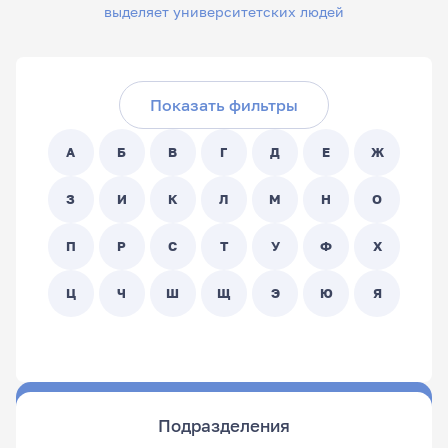
выделяет университетских людей
Скрыть фильтры
Поиск по ФИО сотрудника:
Показать фильтры
Поиск по подразделениям:
А
Б
В
Г
Д
Е
Ж
- Любой -
З
И
К
Л
М
Н
О
П
Р
С
Т
У
Ф
Х
Ц
Ч
Ш
Щ
Э
Ю
Я
Подразделения