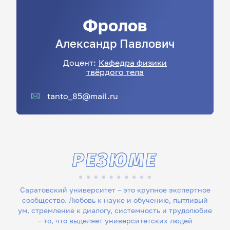
Фролов
Александр
Павлович
Доцент:
Кафедра физики
твёрдого тела
tanto_85@mail.ru
РЕЗЮМЕ
Саратовский университет – это крупное экспертное
сообщество. Любовь к науке и обучению, пытливый
ум, стремление к диалогу, системность и трудолюбие
– то, что выделяет университетских людей