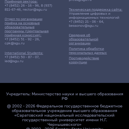
Приёмная ректора:
+7 (8452) 26 - 16 - 96
,
8 (937)
811-67-46
,
rector@sgu.ru
Техническая поддержка сайта:
Управление цифровых и
информационных технологий
Отдел по организации
+7 (8452) 21 - 06 - 64
,
приёма на основные
bessonov@sgu.ru
образовательные
программы (Центральная
приёмная комиссия):
Сведения об
+7 (8452) 51 - 92 - 26
,
образовательной
cpk@sgu.ru
организации
Политика обработки
персональных данных
International Students:
+7 (8452) 50 - 87 - 07
,
Противодействие
ied@sgu.ru
коррупции
Учредитель:
Министерство науки и высшего образования
РФ
@ 2002 - 2026 Федеральное государственное бюджетное
образовательное учреждение высшего образования
«Саратовский национальный исследовательский
государственный университет имени Н.Г.
Чернышевского»
@ 2002 - 2026 Saratov State University