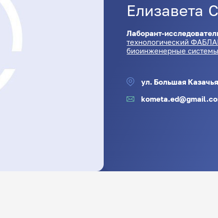
Елизавета
С
Лаборант-исследовател
технологический ФАБЛА
биоинженерные системы
ул. Большая Казачья,
kometa.ed@gmail.c