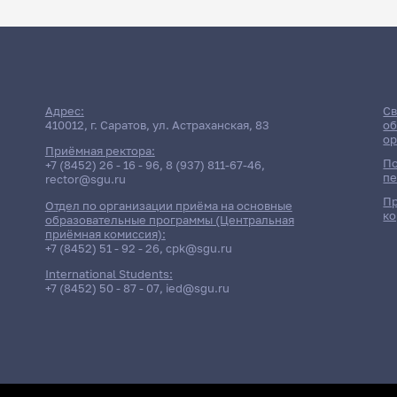
Адрес:
Св
410012, г. Саратов, ул. Астраханская, 83
об
ор
Приёмная ректора:
По
+7 (8452) 26 - 16 - 96
,
8 (937) 811-67-46
,
пе
rector@sgu.ru
Пр
Отдел по организации приёма на основные
ко
образовательные программы (Центральная
приёмная комиссия):
+7 (8452) 51 - 92 - 26
,
cpk@sgu.ru
International Students:
+7 (8452) 50 - 87 - 07
,
ied@sgu.ru