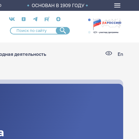
ОСНОВАН В 1909 ГОДУ
О
Социальные
сети
дная деятельность
En
а