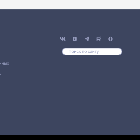
нных
u