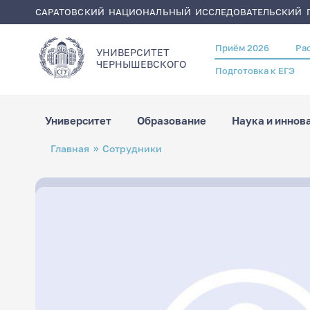
САРАТОВСКИЙ НАЦИОНАЛЬНЫЙ ИССЛЕДОВАТЕЛЬСКИЙ Г
Приём 2026
Ра
Header
УНИВЕРСИТЕТ
menu
ЧЕРНЫШЕВСКОГO
Подготовка к ЕГЭ
Университет
Образование
Наука и иннов
Перейти
Строка
Главная
Сотрудники
к
навигации
основному
содержанию