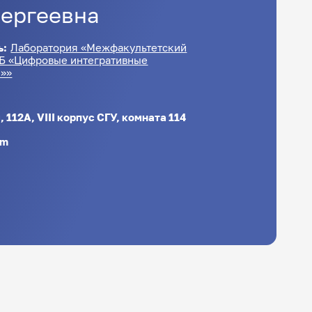
ергеевна
ь:
Лаборатория «Межфакультетский
Б «Цифровые интегративные
»»
 112А, VIII корпус СГУ, комната 114
om