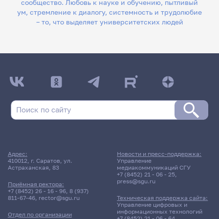
сообщество. Любовь к науке и обучению, пытливый
ум, стремление к диалогу, системность и трудолюбие
– то, что выделяет университетских людей
Адрес:
Новости и пресс-поддержка:
410012, г. Саратов, ул.
Управление
Астраханская, 83
медиакоммуникаций СГУ
+7 (8452) 21 - 06 - 25
,
press@sgu.ru
Приёмная ректора:
+7 (8452) 26 - 16 - 96
,
8 (937)
811-67-46
,
rector@sgu.ru
Техническая поддержка сайта:
Управление цифровых и
информационных технологий
Отдел по организации
+7 (8452) 21 - 06 - 64
,