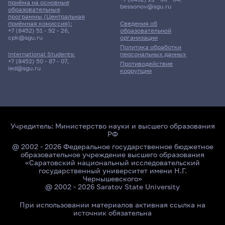
приёма на основные
bessonov@sgu.ru
образовательные
программы (Центральная
приёмная комиссия):
Сведения об
+7 (8452) 51 - 92 - 26
,
образовательной
cpk@sgu.ru
организации
Политика обработки
персональных данных
International Students:
+7 (8452) 50 - 87 - 07
,
Противодействие
ied@sgu.ru
коррупции
Учредитель:
Министерство науки и высшего образования
РФ
@ 2002 - 2026 Федеральное государственное бюджетное
образовательное учреждение высшего образования
«Саратовский национальный исследовательский
государственный университет имени Н.Г.
Чернышевского»
@ 2002 - 2026 Saratov State University
При использовании материалов активная ссылка на
источник обязательна