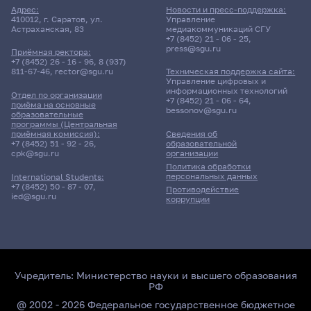
Адрес:
Новости и пресс-поддержка:
410012, г. Саратов, ул.
Управление
Астраханская, 83
медиакоммуникаций СГУ
+7 (8452) 21 - 06 - 25
,
press@sgu.ru
Приёмная ректора:
+7 (8452) 26 - 16 - 96
,
8 (937)
811-67-46
,
rector@sgu.ru
Техническая поддержка сайта:
Управление цифровых и
информационных технологий
Отдел по организации
+7 (8452) 21 - 06 - 64
,
приёма на основные
bessonov@sgu.ru
образовательные
программы (Центральная
приёмная комиссия):
Сведения об
+7 (8452) 51 - 92 - 26
,
образовательной
cpk@sgu.ru
организации
Политика обработки
персональных данных
International Students:
+7 (8452) 50 - 87 - 07
,
Противодействие
ied@sgu.ru
коррупции
Учредитель:
Министерство науки и высшего образования
РФ
@ 2002 - 2026 Федеральное государственное бюджетное