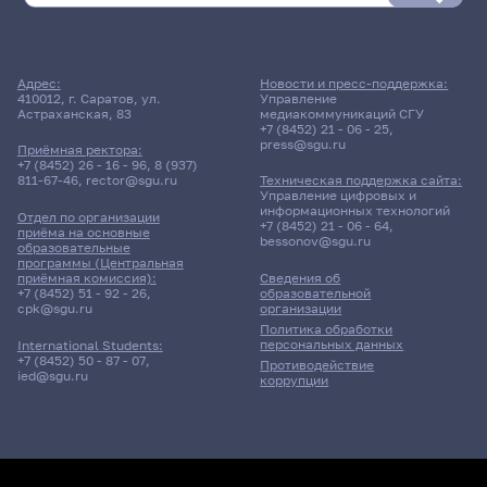
Адрес:
Новости и пресс-поддержка:
410012, г. Саратов, ул.
Управление
Астраханская, 83
медиакоммуникаций СГУ
+7 (8452) 21 - 06 - 25
,
press@sgu.ru
Приёмная ректора:
+7 (8452) 26 - 16 - 96
,
8 (937)
811-67-46
,
rector@sgu.ru
Техническая поддержка сайта:
Управление цифровых и
информационных технологий
Отдел по организации
+7 (8452) 21 - 06 - 64
,
приёма на основные
bessonov@sgu.ru
образовательные
программы (Центральная
приёмная комиссия):
Сведения об
+7 (8452) 51 - 92 - 26
,
образовательной
cpk@sgu.ru
организации
Политика обработки
персональных данных
International Students:
+7 (8452) 50 - 87 - 07
,
Противодействие
ied@sgu.ru
коррупции