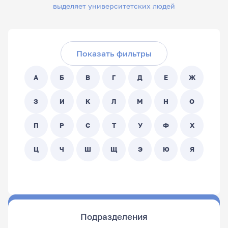
выделяет университетских людей
Скрыть фильтры
Поиск по ФИО сотрудника:
Показать фильтры
Поиск по подразделениям:
А
Б
В
Г
Д
Е
Ж
- Любой -
З
И
К
Л
М
Н
О
П
Р
С
Т
У
Ф
Х
Ц
Ч
Ш
Щ
Э
Ю
Я
Подразделения