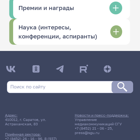
Премии и награды
Наука (интересы,
конференции, аспиранты)
Адрес:
Новости и пресс-поддержка:
410012, г. Саратов, ул.
Управление
Астраханская, 83
медиакоммуникаций СГУ
+7 (8452) 21 - 06 - 25
,
press@sgu.ru
Приёмная ректора:
+7 (8452) 26 - 16 - 96
,
8 (937)