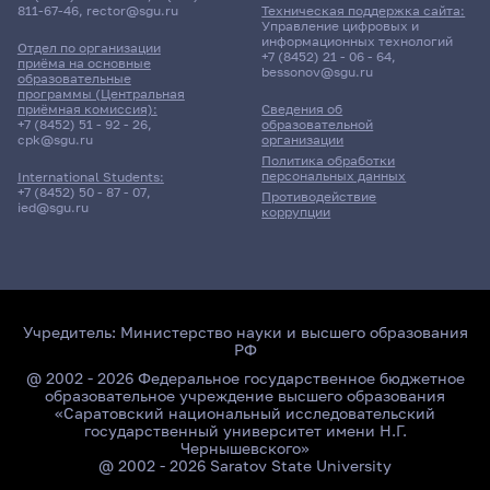
811-67-46
,
rector@sgu.ru
Техническая поддержка сайта:
Управление цифровых и
информационных технологий
Отдел по организации
+7 (8452) 21 - 06 - 64
,
приёма на основные
bessonov@sgu.ru
образовательные
программы (Центральная
приёмная комиссия):
Сведения об
+7 (8452) 51 - 92 - 26
,
образовательной
cpk@sgu.ru
организации
Политика обработки
персональных данных
International Students:
+7 (8452) 50 - 87 - 07
,
Противодействие
ied@sgu.ru
коррупции
Учредитель:
Министерство науки и высшего образования
РФ
@ 2002 - 2026 Федеральное государственное бюджетное
образовательное учреждение высшего образования
«Саратовский национальный исследовательский
государственный университет имени Н.Г.
Чернышевского»
@ 2002 - 2026 Saratov State University