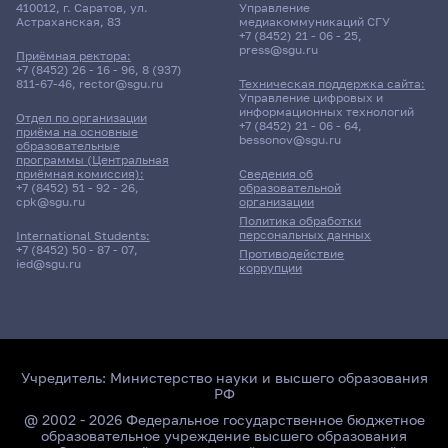
410012, г. Саратов, ул.
Управление
Астраханская, 83
медиакоммуникаций СГУ
+7 (8452) 21 - 06 - 25
,
press@sgu.ru
Приёмная ректора:
+7 (8452) 26 - 16 - 96
,
8 (937)
811-67-46
,
rector@sgu.ru
Техническая поддержка сайта:
Управление цифровых и
информационных технологий
Отдел по организации
+7 (8452) 21 - 06 - 64
,
приёма на основные
bessonov@sgu.ru
образовательные
программы (Центральная
приёмная комиссия):
Сведения об
+7 (8452) 51 - 92 - 26
,
образовательной
cpk@sgu.ru
организации
Политика обработки
персональных данных
International Students:
+7 (8452) 50 - 87 - 07
,
Противодействие
ied@sgu.ru
коррупции
Учредитель:
Министерство науки и высшего образования
РФ
@ 2002 - 2026 Федеральное государственное бюджетное
образовательное учреждение высшего образования