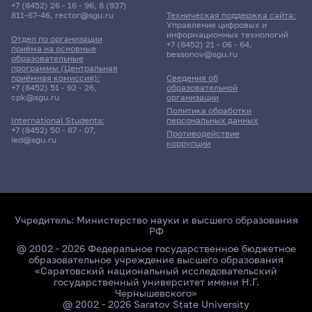
+7 (8452) 26 - 16 - 96
,
8 (937)
811-67-46
,
rector@sgu.ru
Техническая поддержка сайта:
Управление цифровых и
информационных технологий
Отдел по организации
+7 (8452) 21 - 06 - 64
,
приёма на основные
bessonov@sgu.ru
образовательные
программы (Центральная
приёмная комиссия):
Сведения об
+7 (8452) 51 - 92 - 26
,
образовательной
cpk@sgu.ru
организации
Политика обработки
персональных данных
International Students:
+7 (8452) 50 - 87 - 07
,
Противодействие
ied@sgu.ru
коррупции
Учредитель:
Министерство науки и высшего образования
РФ
@ 2002 - 2026 Федеральное государственное бюджетное
образовательное учреждение высшего образования
«Саратовский национальный исследовательский
государственный университет имени Н.Г.
Чернышевского»
@ 2002 - 2026 Saratov State University