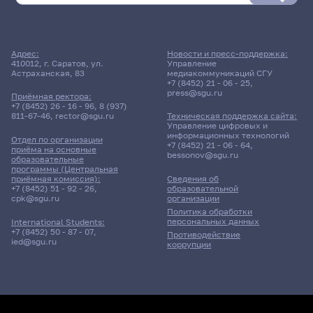
Адрес:
Новости и пресс-поддержка:
410012, г. Саратов, ул.
Управление
Астраханская, 83
медиакоммуникаций СГУ
+7 (8452) 21 - 06 - 25
,
press@sgu.ru
Приёмная ректора:
+7 (8452) 26 - 16 - 96
,
8 (937)
811-67-46
,
rector@sgu.ru
Техническая поддержка сайта:
Управление цифровых и
информационных технологий
Отдел по организации
+7 (8452) 21 - 06 - 64
,
приёма на основные
bessonov@sgu.ru
образовательные
программы (Центральная
приёмная комиссия):
Сведения об
+7 (8452) 51 - 92 - 26
,
образовательной
cpk@sgu.ru
организации
Политика обработки
персональных данных
International Students:
+7 (8452) 50 - 87 - 07
,
Противодействие
ied@sgu.ru
коррупции