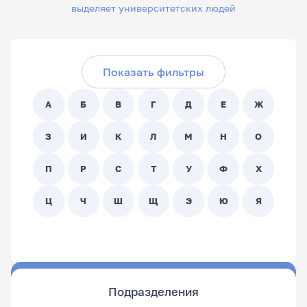
выделяет университетских людей
Скрыть фильтры
Поиск по ФИО сотрудника:
Показать фильтры
Поиск по подразделениям:
А
Б
В
Г
Д
Е
Ж
- Любой -
З
И
К
Л
М
Н
О
П
Р
С
Т
У
Ф
Х
Ц
Ч
Ш
Щ
Э
Ю
Я
Подразделения