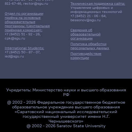
811-67-46
,
rector@sgu.ru
Техническая поддержка сайта:
Управление цифровых и
информационных технологий
Отдел по организации
+7 (8452) 21 - 06 - 64
,
приёма на основные
bessonov@sgu.ru
образовательные
программы (Центральная
приёмная комиссия):
Сведения об
+7 (8452) 51 - 92 - 26
,
образовательной
cpk@sgu.ru
организации
Политика обработки
персональных данных
International Students:
+7 (8452) 50 - 87 - 07
,
Противодействие
ied@sgu.ru
коррупции
Учредитель:
Министерство науки и высшего образования
РФ
@ 2002 - 2026 Федеральное государственное бюджетное
образовательное учреждение высшего образования
«Саратовский национальный исследовательский
государственный университет имени Н.Г.
Чернышевского»
@ 2002 - 2026 Saratov State University