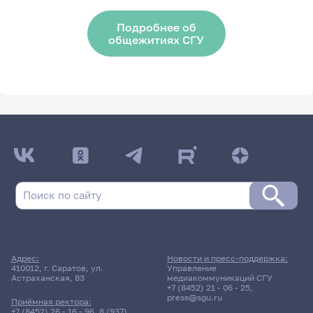
Подробнее об
общежитиях СГУ
Адрес:
Новости и пресс-поддержка:
410012, г. Саратов, ул.
Управление
Астраханская, 83
медиакоммуникаций СГУ
+7 (8452) 21 - 06 - 25
,
press@sgu.ru
Приёмная ректора:
+7 (8452) 26 - 16 - 96
,
8 (937)