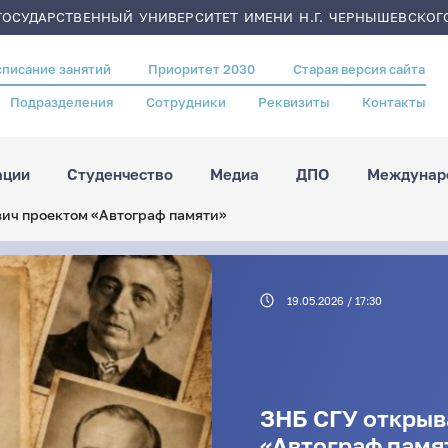
ОСУДАРСТВЕННЫЙ УНИВЕРСИТЕТ ИМЕНИ Н.Г. ЧЕРНЫШЕВСКОГ
списание занятий
Приоритет 2030
Старая версия сайта
Подразделения
Сотрудники
Реквизиты
Контакты
ации
Студенчество
Медиа
ДПО
Междунаро
вич проектом «Автограф памяти»
19.05.2026 / 17:30
ЗНБ СГУ открыв
«Автограф памя