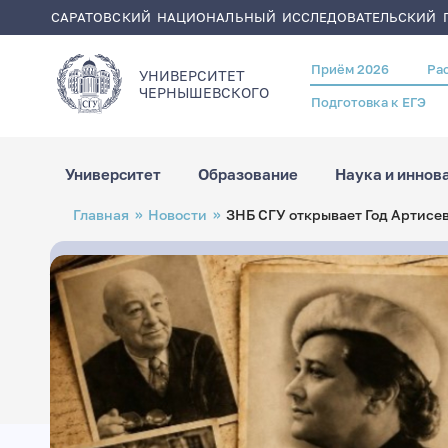
САРАТОВСКИЙ НАЦИОНАЛЬНЫЙ ИССЛЕДОВАТЕЛЬСКИЙ Г
Приём 2026
Ра
Header
УНИВЕРСИТЕТ
menu
ЧЕРНЫШЕВСКОГO
Подготовка к ЕГЭ
Университет
Образование
Наука и иннов
Перейти
Строка
Главная
Новости
ЗНБ СГУ открывает Год Артисе
к
навигации
основному
содержанию