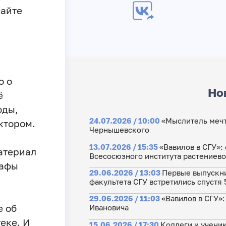
сайте
о о
Но
ё
оды,
24.07.2026 / 10:00
«Мыслитель мечт
ктором.
Чернышевского
13.07.2026 / 15:35
«Вавилов в СГУ»:
атериал
Всесосюзного института растениево
рафы
29.06.2026 / 13:03
Первые выпускни
факультета СГУ встретились спустя 
29.06.2026 / 11:03
«Вавилов в СГУ»
е об
Ивановича
еке. И
15.06.2026 / 17:30
Коллеги и учени