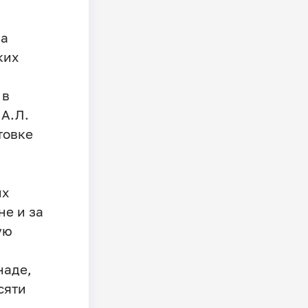
ла
ких
 в
А.Л.
товке
их
не и за
ую
наде,
сяти