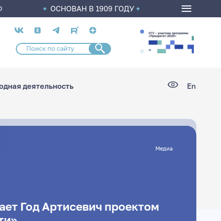
ОСНОВАН В 1909 ГОДУ
О
Социальные
сети
дная деятельность
En
Медиа
ает Год Артисевич проектом
ти»