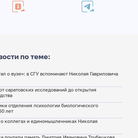
вости по теме:
ал о вузе»: в СГУ вспоминают Николая Гавриловича
 от саратовских исследований до открытия
дства
ки отделения психологии биологического
50 лет
: о коллегах и единомышленниках Николая
ки почтили память Дмитрия Ивановича Трубецкова