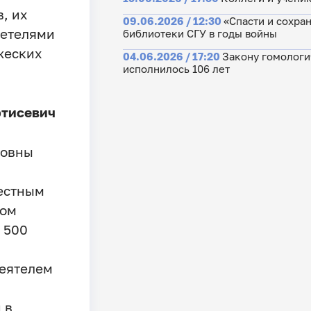
, их
09.06.2026 / 12:30
«Спасти и сохра
детелями
библиотеки СГУ в годы войны
жеских
04.06.2026 / 17:20
Закону гомологи
исполнилось 106 лет
Артисевич
ровны
естным
ром
 500
еятелем
 в