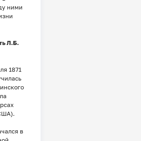
ду ними
изни
ь Л.Б.
ля 1871
училась
линского
ила
урсах
США).
ачался в
ной