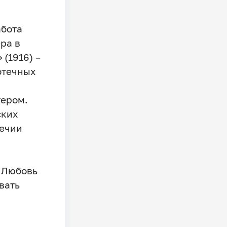
абота
ра в
(1916) –
отечных
тером.
ских
речии
у Любовь
вать