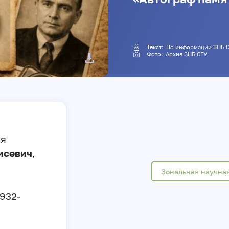
Текст: По информации ЗНБ 
Фото: Архив ЗНБ СГУ
ня
исевич
,
Зональная научная
932-