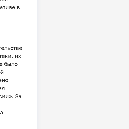
ативе в
тельстве
теки, их
е было
ой
ено
ая
сии». За
на