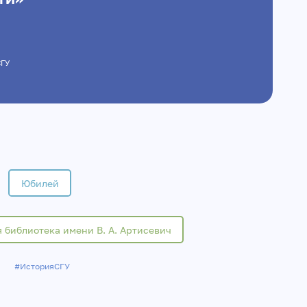
СГУ
Юбилей
 библиотека имени В. А. Артисевич
#ИсторияСГУ