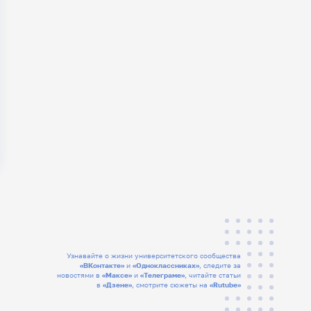
Узнавайте о жизни университетского сообщества
«ВКонтакте»
и
«Одноклассниках»
, следите за
новостями в
«Максе»
и
«Телеграме»
, читайте статьи
в
«Дзене»
, смотрите сюжеты на
«Rutube»