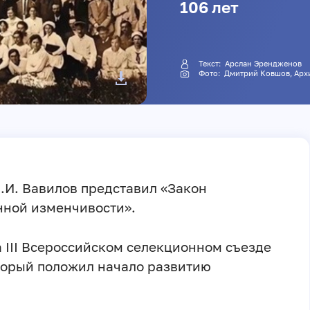
106 лет
Текст: Арслан Эрендженов
Фото:
Дмитрий Ковшов
, Ар
 Н.И. Вавилов представил «Закон
нной изменчивости».
 III Всероссийском селекционном съезде
торый положил начало развитию