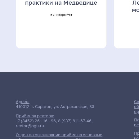
практики на Медведице
Л
мо
#Университет
Адрес:
Св
410012, г. Саратов, ул. Астраханская, 83
об
ор
Приёмная ректора:
По
+7 (8452) 26 - 16 - 96
,
8 (937) 811-67-46
,
пе
rector@sgu.ru
Пр
Отдел по организации приёма на основные
ко