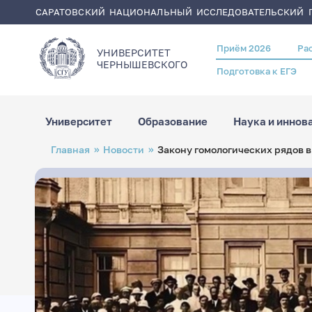
САРАТОВСКИЙ НАЦИОНАЛЬНЫЙ ИССЛЕДОВАТЕЛЬСКИЙ Г
Приём 2026
Ра
Header
УНИВЕРСИТЕТ
menu
ЧЕРНЫШЕВСКОГO
Подготовка к ЕГЭ
Университет
Образование
Наука и иннов
Перейти
Строка
Главная
Новости
Закону гомологических рядов 
к
навигации
основному
содержанию