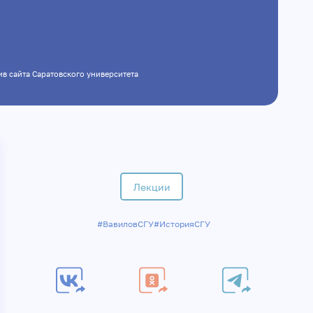
хив сайта Саратовского университета
Лекции
#ВавиловСГУ
#ИсторияСГУ