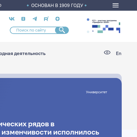
ОСНОВАН В 1909 ГОДУ
О
Социальные
сети
дная деятельность
En
Университет
ических рядов в
 изменчивости исполнилось