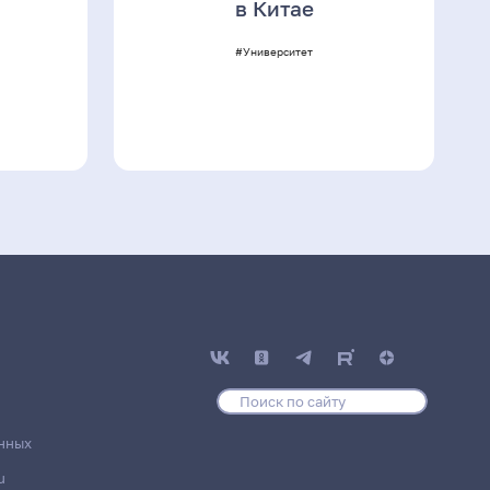
в Китае
#Университет
нных
u