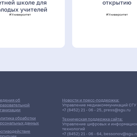
етней школе для
открытию
лодых учителей
#Университет
#Университет
едения об
Новости и пресс-поддержка:
разовательной
Управление медиакоммуникаций СГУ
ганизации
+7 (8452) 21 - 06 - 25
,
press@sgu.ru
литика обработки
Техническая поддержка сайта:
рсональных данных
Управление цифровых и информацио
технологий
отиводействие
+7 (8452) 21 - 06 - 64
,
bessonov@sgu.r
ррупции