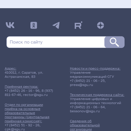
Адрес:
Новости и пресс-поддержка:
410012, г. Саратов, ул.
Управление
Астраханская, 83
медиакоммуникаций СГУ
+7 (8452) 21 - 06 - 25
,
press@sgu.ru
Приёмная ректора:
+7 (8452) 26 - 16 - 96
,
8 (937)
811-67-46
,
rector@sgu.ru
Техническая поддержка сайта:
Управление цифровых и
информационных технологий
Отдел по организации
+7 (8452) 21 - 06 - 64
,
приёма на основные
bessonov@sgu.ru
образовательные
программы (Центральная
приёмная комиссия):
Сведения об
+7 (8452) 51 - 92 - 26
,
образовательной
cpk@sgu.ru
организации