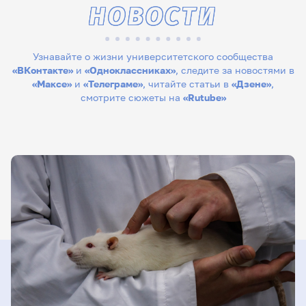
НОВОСТИ
Узнавайте о жизни университетского сообщества
«ВКонтакте»
и
«Одноклассниках»
, следите за новостями в
«Максе»
и
«Телеграме»
, читайте статьи в
«Дзене»
,
смотрите сюжеты на
«Rutube»