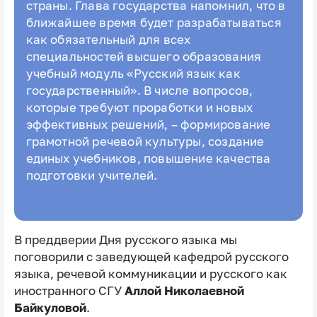
страны. Глава государства напомнил, что в
ближайшее время будет разрабатываться
как обязательный для всех
специальностей высшего образования
учебный модуль «Русский язык как
государственный». В числе вопросов,
которые требуют проработки и новых
эффективных решений, – формирование
грамотной речевой культуры, создание
единых учебников, повышение качества
подготовки учителей.
В преддверии Дня русского языка мы
поговорили с заведующей кафедрой русского
языка, речевой коммуникации и русского как
иностранного СГУ
Аллой Николаевной
Байкуловой
.