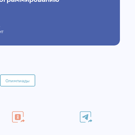
Т
иИТ
Олимпиады