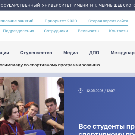
ОСУДАРСТВЕННЫЙ УНИВЕРСИТЕТ ИМЕНИ Н.Г. ЧЕРНЫШЕВСКОГ
списание занятий
Приоритет 2030
Старая версия сайта
Подразделения
Сотрудники
Реквизиты
Контакты
ации
Студенчество
Медиа
ДПО
Междунаро
 олимпиаду по спортивному программированию
12.05.2026 / 12:07
Все студенты п
спортивному п