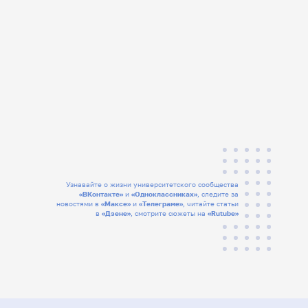
Узнавайте о жизни университетского сообщества
«ВКонтакте»
и
«Одноклассниках»
, следите за
новостями в
«Максе»
и
«Телеграме»
, читайте статьи
в
«Дзене»
, смотрите сюжеты на
«Rutube»