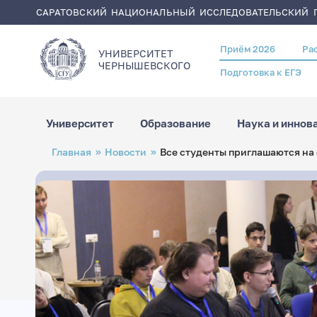
САРАТОВСКИЙ НАЦИОНАЛЬНЫЙ ИССЛЕДОВАТЕЛЬСКИЙ Г
Приём 2026
Ра
Header
УНИВЕРСИТЕТ
menu
ЧЕРНЫШЕВСКОГO
Подготовка к ЕГЭ
Университет
Образование
Наука и иннов
Перейти
Строка
Главная
Новости
Все студенты приглашаются на
к
навигации
основному
содержанию