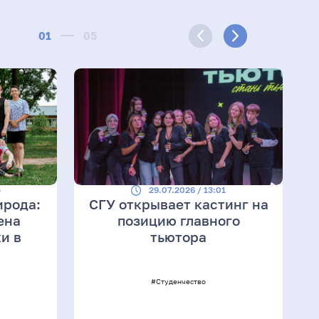
01
05
5
29.07.2026 / 13:01
ирода:
СГУ открывает кастинг на
ена
позицию главного
и в
тьютора
#Студенчество