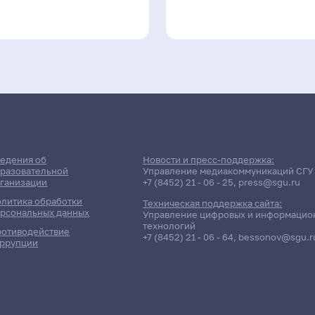
едения об
Новости и пресс-поддержка:
разовательной
Управление медиакоммуникаций СГУ
ганизации
+7 (8452) 21 - 06 - 25
,
press@sgu.ru
литика обработки
Техническая поддержка сайта:
рсональных данных
Управление цифровых и информацио
технологий
отиводействие
+7 (8452) 21 - 06 - 64
,
bessonov@sgu.r
ррупции