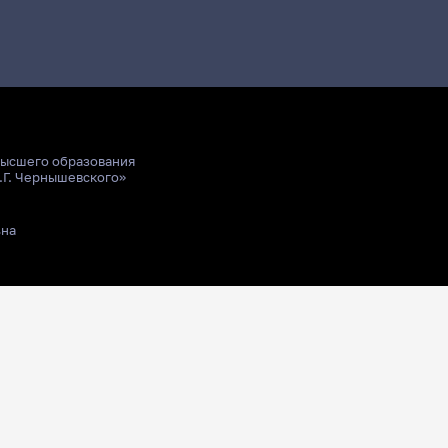
высшего образования
.Г. Чернышевского»
ьна