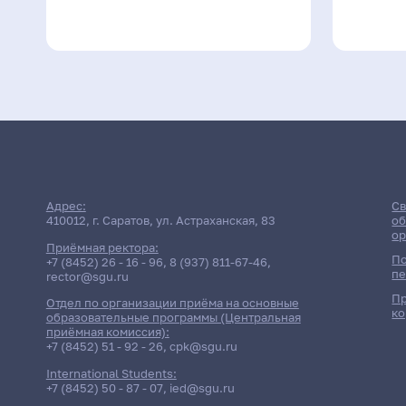
Адрес:
Св
410012, г. Саратов, ул. Астраханская, 83
об
ор
Приёмная ректора:
По
+7 (8452) 26 - 16 - 96
,
8 (937) 811-67-46
,
пе
rector@sgu.ru
Пр
Отдел по организации приёма на основные
ко
образовательные программы (Центральная
приёмная комиссия):
+7 (8452) 51 - 92 - 26
,
cpk@sgu.ru
International Students:
+7 (8452) 50 - 87 - 07
,
ied@sgu.ru