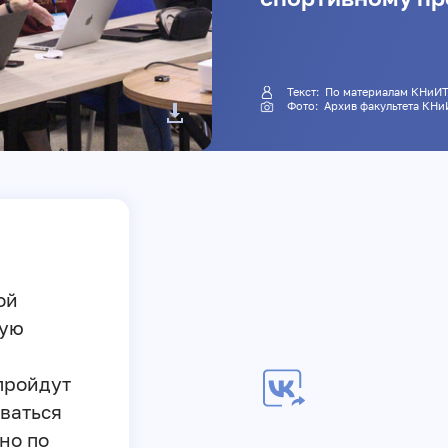
Текст: По материалам КНиИ
Фото: Архив факультета КН
ой
ную
пройдут
оваться
но по