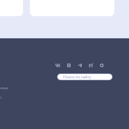
нных
u