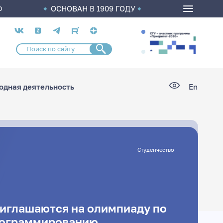
ОСНОВАН В 1909 ГОДУ
О
Социальные
сети
дная деятельность
En
Студенчество
риглашаются на олимпиаду по
рограммированию