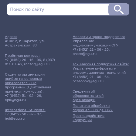
Адрес:
Новости и пресс-поддержка:
410012, г. Саратов, ул.
Управление
Астраханская, 83
медиакоммуникаций СГУ
+7 (8452) 21 - 06 - 25
,
press@sgu.ru
Приёмная ректора:
+7 (8452) 26 - 16 - 96
,
8 (937)
811-67-46
,
rector@sgu.ru
Техническая поддержка сайта:
Управление цифровых и
информационных технологий
Отдел по организации
+7 (8452) 21 - 06 - 64
,
приёма на основные
bessonov@sgu.ru
образовательные
программы (Центральная
приёмная комиссия):
Сведения об
+7 (8452) 51 - 92 - 26
,
образовательной
cpk@sgu.ru
организации
Политика обработки
персональных данных
International Students:
+7 (8452) 50 - 87 - 07
,
Противодействие
ied@sgu.ru
коррупции