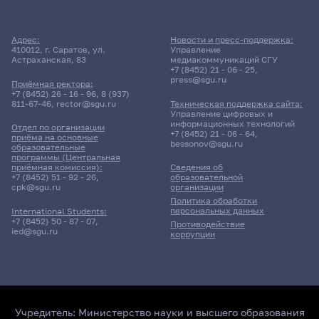
Адрес:
Новости и пресс-поддержка:
410012, г. Саратов, ул.
Управление
Астраханская, 83
медиакоммуникаций СГУ
+7 (8452) 21 - 06 - 25
,
press@sgu.ru
Приёмная ректора:
+7 (8452) 26 - 16 - 96
,
8 (937)
811-67-46
,
rector@sgu.ru
Техническая поддержка сайта:
Управление цифровых и
информационных технологий
Отдел по организации
+7 (8452) 21 - 06 - 64
,
приёма на основные
bessonov@sgu.ru
образовательные
программы (Центральная
приёмная комиссия):
Сведения об
+7 (8452) 51 - 92 - 26
,
образовательной
cpk@sgu.ru
организации
Политика обработки
персональных данных
International Students:
+7 (8452) 50 - 87 - 07
,
Противодействие
ied@sgu.ru
коррупции
Учредитель:
Министерство науки и высшего образования