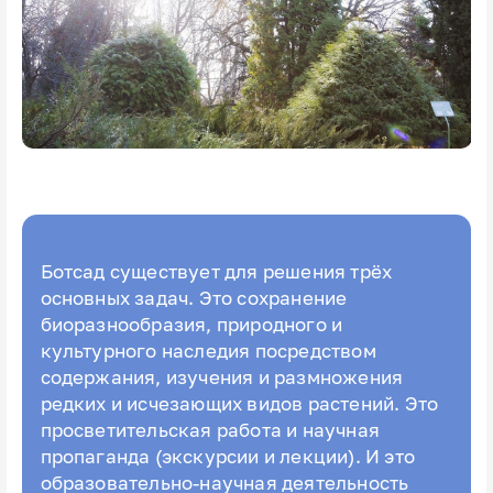
Ботсад существует для решения трёх
основных задач. Это сохранение
биоразнообразия, природного и
культурного наследия посредством
содержания, изучения и размножения
редких и исчезающих видов растений. Это
просветительская работа и научная
пропаганда (экскурсии и лекции). И это
образовательно-научная деятельность