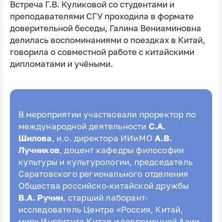
Встреча Г.В. Куликовой со студентами и
преподавателями СГУ проходила в формате
доверительной беседы, Галина Вениаминовна
делилась воспоминаниями о поездках в Китай,
говорила о совместной работе с китайскими
дипломатами и учёными.
В мероприятии участвовали проректор по
международной деятельности
С.А.
Шилова
, и.о. директора ИИиМО
А.В.
Лучников
, доцент кафедры философии
культуры и культурологии, председатель
Саратовского регионального отделения
Общества российско-китайской дружбы
В.А. Ручин
, старший лаборант-
исследователь Центра «Россия, Китай,
мир» Института Китая и современной Азии