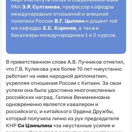
РАН
З.Р. Султанова
, профессор кафедры
международных отношений и внешней
политики России
В.Г. Цыплин
и доцент той
же кафедры
Е.С. Коренев
, а также
бакалавры-международники 1 и 2 курсов.
В приветственном слове А.В. Лучников отметил,
что Г.В. Куликова уже более 70 лет «неустанно
работает на ниве народной дипломатии»,
укрепляя отношения России с Китаем. За свои
успехи она была удостоена многочисленных
российских наград. Галина Вениаминовна
одновременно является кавалером и
российского, и китайского Ордена Дружбы,
который получила лично из рук председателя
КНР
Си Цзиньпина
«за неустанные усилия и