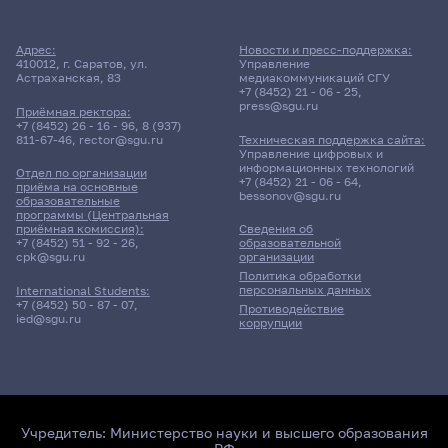
Адрес:
Новости и пресс-поддержка:
410012, г. Саратов, ул.
Управление
Астраханская, 83
медиакоммуникаций СГУ
+7 (8452) 21 - 06 - 25
,
press@sgu.ru
Приёмная ректора:
+7 (8452) 26 - 16 - 96
,
8 (937)
811-67-46
,
rector@sgu.ru
Техническая поддержка сайта:
Управление цифровых и
информационных технологий
Отдел по организации
+7 (8452) 21 - 06 - 64
,
приёма на основные
bessonov@sgu.ru
образовательные
программы (Центральная
приёмная комиссия):
Сведения об
+7 (8452) 51 - 92 - 26
,
образовательной
cpk@sgu.ru
организации
Политика обработки
персональных данных
International Students:
+7 (8452) 50 - 87 - 07
,
Противодействие
ied@sgu.ru
коррупции
Учредитель:
Министерство науки и высшего образования