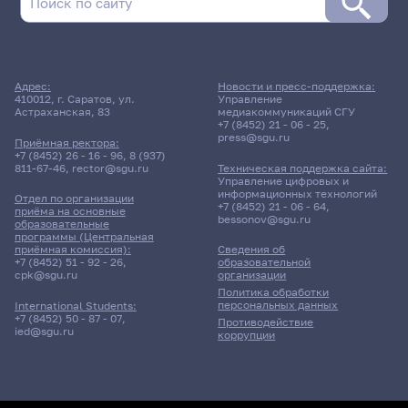
Адрес:
Новости и пресс-поддержка:
410012, г. Саратов, ул.
Управление
Астраханская, 83
медиакоммуникаций СГУ
+7 (8452) 21 - 06 - 25
,
press@sgu.ru
Приёмная ректора:
+7 (8452) 26 - 16 - 96
,
8 (937)
811-67-46
,
rector@sgu.ru
Техническая поддержка сайта:
Управление цифровых и
информационных технологий
Отдел по организации
+7 (8452) 21 - 06 - 64
,
приёма на основные
bessonov@sgu.ru
образовательные
программы (Центральная
приёмная комиссия):
Сведения об
+7 (8452) 51 - 92 - 26
,
образовательной
cpk@sgu.ru
организации
Политика обработки
персональных данных
International Students:
+7 (8452) 50 - 87 - 07
,
Противодействие
ied@sgu.ru
коррупции