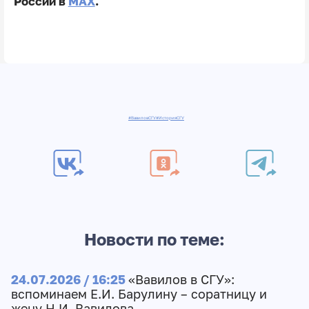
России в
MAX
.
#ВавиловСГУ
#ИсторияСГУ
Новости по теме:
24.07.2026 / 16:25
«Вавилов в СГУ»:
вспоминаем Е.И. Барулину – соратницу и
жену Н.И. Вавилова