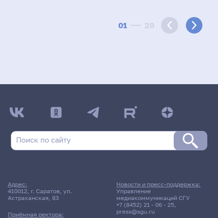
01
20
Адрес:
Новости и пресс-поддержка:
410012, г. Саратов, ул.
Управление
Астраханская, 83
медиакоммуникаций СГУ
+7 (8452) 21 - 06 - 25
,
press@sgu.ru
Приёмная ректора: