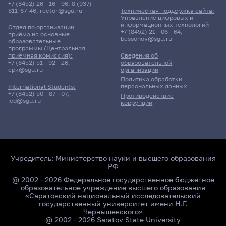
+7 (8452) 26 - 16 - 96
,
8 (937)
811-67-46
,
rector@sgu.ru
Техническая поддержка сайта:
Управление цифровых и
информационных технологий
Отдел по организации
+7 (8452) 21 - 06 - 64
,
приёма на основные
bessonov@sgu.ru
образовательные
программы (Центральная
приёмная комиссия):
Сведения об
+7 (8452) 51 - 92 - 26
,
образовательной
cpk@sgu.ru
организации
Политика обработки
персональных данных
International Students:
+7 (8452) 50 - 87 - 07
,
Противодействие
ied@sgu.ru
коррупции
Учредитель:
Министерство науки и высшего образования
РФ
@ 2002 - 2026 Федеральное государственное бюджетное
образовательное учреждение высшего образования
«Саратовский национальный исследовательский
государственный университет имени Н.Г.
Чернышевского»
@ 2002 - 2026 Saratov State University