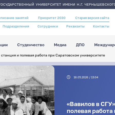
ОСУДАРСТВЕННЫЙ УНИВЕРСИТЕТ ИМЕНИ Н.Г. ЧЕРНЫШЕВСКОГ
списание занятий
Приоритет 2030
Старая версия сайта
Подразделения
Сотрудники
Реквизиты
Контакты
ации
Студенчество
Медиа
ДПО
Междунаро
 станция и полевая работа при Саратовском университете
18.05.2026 / 13:04
«Вавилов в СГУ»
полевая работа