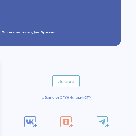
я
, Фотоархив сайта «Дом Франка»
Лекции
#ВавиловСГУ
#ИсторияСГУ