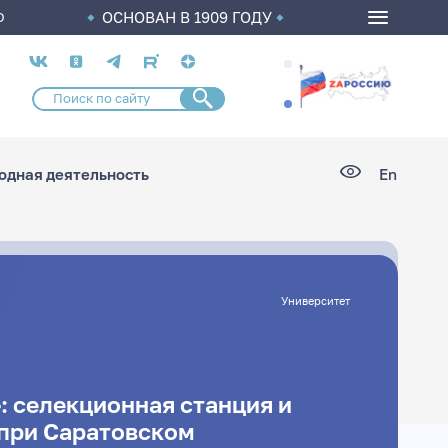
ОСНОВАН В 1909 ГОДУ
О
Социальные
сети
дная деятельность
En
Университет
: cелекционная станция и
 при Саратовском