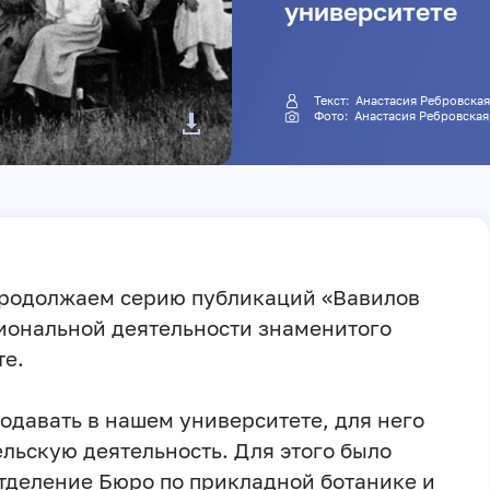
университете
Текст:
Анастасия Ребровска
Фото:
Анастасия Ребровская
родолжаем серию публикаций «Вавилов
сиональной деятельности знаменитого
те.
одавать в нашем университете, для него
льскую деятельность. Для этого было
тделение Бюро по прикладной ботанике и