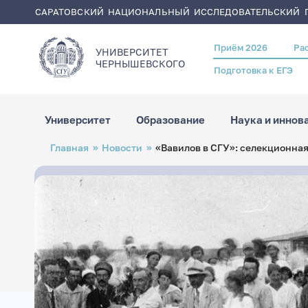
САРАТОВСКИЙ НАЦИОНАЛЬНЫЙ ИССЛЕДОВАТЕЛЬСКИЙ Г
Приём 2026
Ра
Header
УНИВЕРСИТЕТ
menu
ЧЕРНЫШЕВСКОГO
Подготовка к ЕГЭ
Университет
Образование
Наука и иннов
Перейти
Строка
Главная
Новости
«Вавилов в СГУ»: cелекционная
к
навигации
основному
содержанию