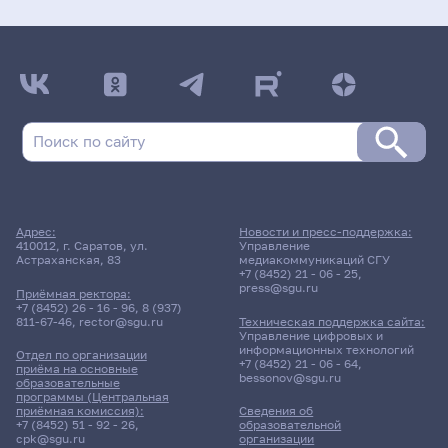
Адрес:
Новости и пресс-поддержка:
410012, г. Саратов, ул.
Управление
Астраханская, 83
медиакоммуникаций СГУ
+7 (8452) 21 - 06 - 25
,
press@sgu.ru
Приёмная ректора:
+7 (8452) 26 - 16 - 96
,
8 (937)
811-67-46
,
rector@sgu.ru
Техническая поддержка сайта:
Управление цифровых и
информационных технологий
Отдел по организации
+7 (8452) 21 - 06 - 64
,
приёма на основные
bessonov@sgu.ru
образовательные
программы (Центральная
приёмная комиссия):
Сведения об
+7 (8452) 51 - 92 - 26
,
образовательной
cpk@sgu.ru
организации