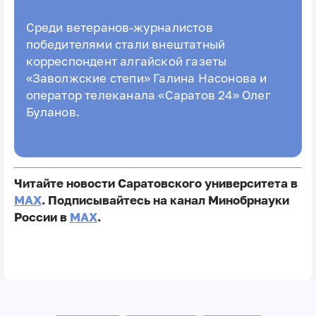
Среди ветеранов-журналистов
победителями стали внештатный
корреспондент алгайской газеты
«Заволжские степи» Галина Насонова и
оператор телеканала «Саратов 24» Олег
Буланов.
Читайте новости Саратовского университета в
MAX
. Подписывайтесь на канал Минобрнауки
России в
MAX
.