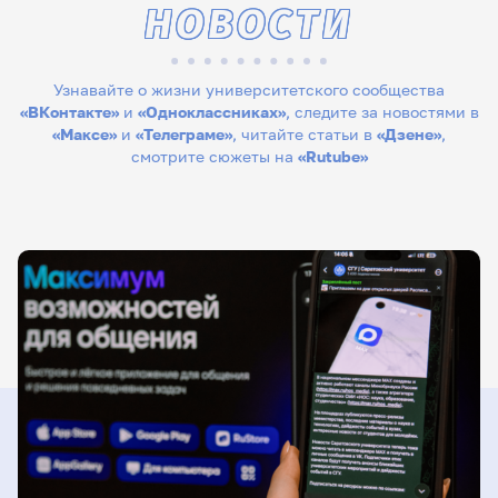
НОВОСТИ
Узнавайте о жизни университетского сообщества
«ВКонтакте»
и
«Одноклассниках»
, следите за новостями в
«Максе»
и
«Телеграме»
, читайте статьи в
«Дзене»
,
смотрите сюжеты на
«Rutube»