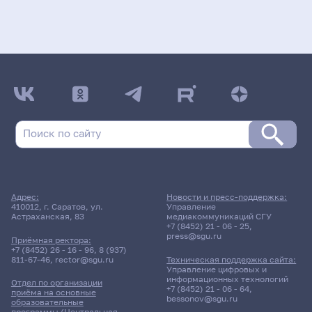
Адрес:
Новости и пресс-поддержка:
410012, г. Саратов, ул.
Управление
Астраханская, 83
медиакоммуникаций СГУ
+7 (8452) 21 - 06 - 25
,
press@sgu.ru
Приёмная ректора:
+7 (8452) 26 - 16 - 96
,
8 (937)
811-67-46
,
rector@sgu.ru
Техническая поддержка сайта:
Управление цифровых и
информационных технологий
Отдел по организации
+7 (8452) 21 - 06 - 64
,
приёма на основные
bessonov@sgu.ru
образовательные
программы (Центральная