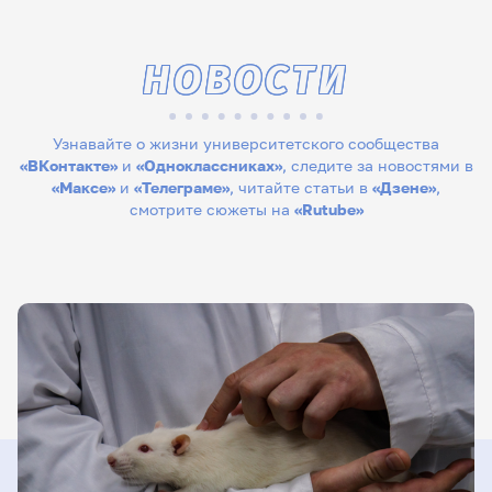
НОВОСТИ
Узнавайте о жизни университетского сообщества
«ВКонтакте»
и
«Одноклассниках»
, следите за новостями в
«Максе»
и
«Телеграме»
, читайте статьи в
«Дзене»
,
смотрите сюжеты на
«Rutube»