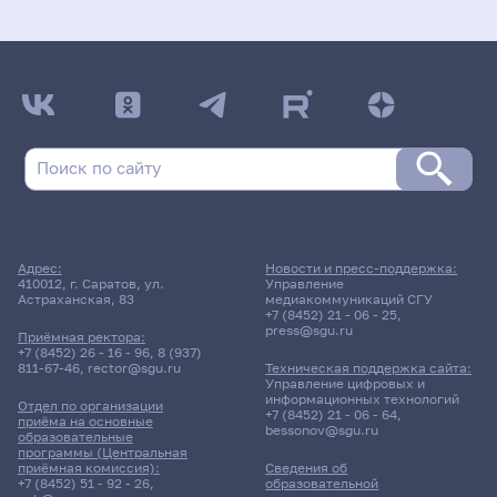
Адрес:
Новости и пресс-поддержка:
410012, г. Саратов, ул.
Управление
Астраханская, 83
медиакоммуникаций СГУ
+7 (8452) 21 - 06 - 25
,
press@sgu.ru
Приёмная ректора:
+7 (8452) 26 - 16 - 96
,
8 (937)
811-67-46
,
rector@sgu.ru
Техническая поддержка сайта:
Управление цифровых и
информационных технологий
Отдел по организации
+7 (8452) 21 - 06 - 64
,
приёма на основные
bessonov@sgu.ru
образовательные
программы (Центральная
приёмная комиссия):
Сведения об
+7 (8452) 51 - 92 - 26
,
образовательной