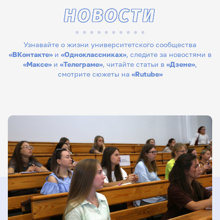
НОВОСТИ
Узнавайте о жизни университетского сообщества
«ВКонтакте»
и
«Одноклассниках»
, следите за новостями в
«Максе»
и
«Телеграме»
, читайте статьи в
«Дзене»
,
смотрите сюжеты на
«Rutube»