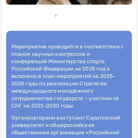
Мероприятие проводится в соответствии с
планом научных конгрессов и
конференций Министерства спорта
Российской Федерации на 2026 год и
включено в план мероприятий на 2025–
2026 годы по реализации Стратегии
международного молодёжного
сотрудничества государств – участников
СНГ на 2021–2030 годы.
Организаторами выступают Саратовский
университет и общероссийская
общественная организация «Российский