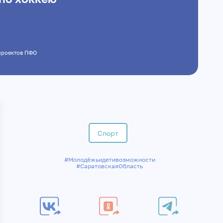
х проектов ПФО
Спорт
#Молодёжьидетивозможности
#СаратовскаяОбласть