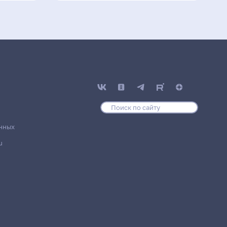
нных
u