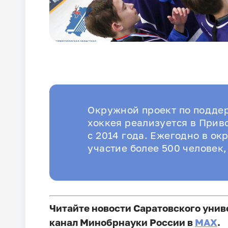
Окружной проект по подде
хоккея реализуется в При
с 2014 года. Ежегодно в о
участие более 500 человек, 
Читайте новости Саратовского унив
канал Минобрнауки России в
MAX
.