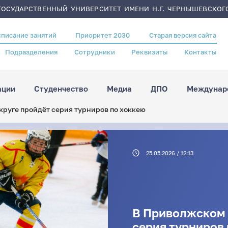
ОСУДАРСТВЕННЫЙ УНИВЕРСИТЕТ ИМЕНИ Н.Г. ЧЕРНЫШЕВСКОГ
списание занятий
Приоритет 2030
Старая версия сайта
Подразделения
Сотрудники
Реквизиты
Контакты
ации
Студенчество
Медиа
ДПО
Междунаро
руге пройдёт серия турниров по хоккею
25.05.2026 / 12:13
В Приволжском 
серия турниров