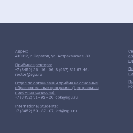
Адрес:
Св
410012, г. Саратов, ул. Астраханская, 83
об
ор
Приёмная ректора:
По
+7 (8452) 26 - 16 - 96
,
8 (937) 811-67-46
,
пе
rector@sgu.ru
Пр
Отдел по организации приёма на основные
ко
образовательные программы (Центральная
приёмная комиссия):
+7 (8452) 51 - 92 - 26
,
cpk@sgu.ru
International Students:
+7 (8452) 50 - 87 - 07
,
ied@sgu.ru