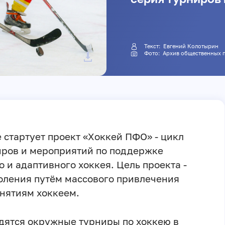
Текст: Евгений Колотырин
Фото: Архив общественны
стартует проект «Хоккей ПФО» - цикл
ров и мероприятий по поддержке
о и адаптивного хоккея. Цель проекта -
оления путём массового привлечения
анятиям хоккеем.
дятся окружные турниры по хоккею в