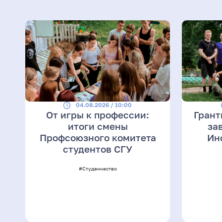
04.08.2026 / 10:00
От игры к профессии:
Грант
итоги смены
за
Профсоюзного комитета
Ин
студентов СГУ
#Студенчество