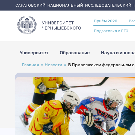
САРАТОВСКИЙ НАЦИОНАЛЬНЫЙ ИССЛЕДОВАТЕЛЬСКИЙ Г
Приём 2026
Ра
Header
УНИВЕРСИТЕТ
menu
ЧЕРНЫШЕВСКОГO
Подготовка к ЕГЭ
Университет
Образование
Наука и иннов
Перейти
Строка
Главная
Новости
В Приволжском федеральном ок
к
навигации
основному
содержанию