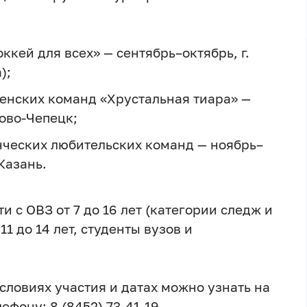
ккей для всех» — сентябрь–октябрь, г.
);
енских команд «Хрустальная тиара» —
рово‑Чепецк;
нческих любительских команд — ноябрь–
Казань.
и с ОВЗ от 7 до 16 лет (категории следж и
1 до 14 лет, студенты вузов и
словиях участия и датах можно узнать на
ефону: 8 (8452) 73‑41‑19.