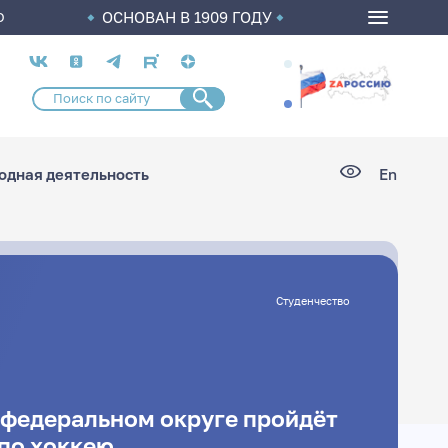
ОСНОВАН В 1909 ГОДУ
О
Социальные
сети
дная деятельность
En
Студенчество
федеральном округе пройдёт
 по хоккею