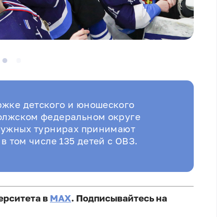
ржке детского и юношеского
волжском федеральном округе
кружных турнирах принимают
в том числе 135 детей с ОВЗ.
ерситета в
MAX
. Подписывайтесь на