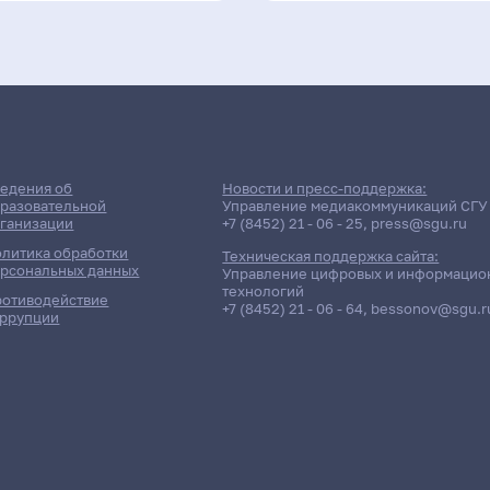
едения об
Новости и пресс-поддержка:
разовательной
Управление медиакоммуникаций СГУ
ганизации
+7 (8452) 21 - 06 - 25
,
press@sgu.ru
литика обработки
Техническая поддержка сайта:
рсональных данных
Управление цифровых и информацио
технологий
отиводействие
+7 (8452) 21 - 06 - 64
,
bessonov@sgu.r
ррупции