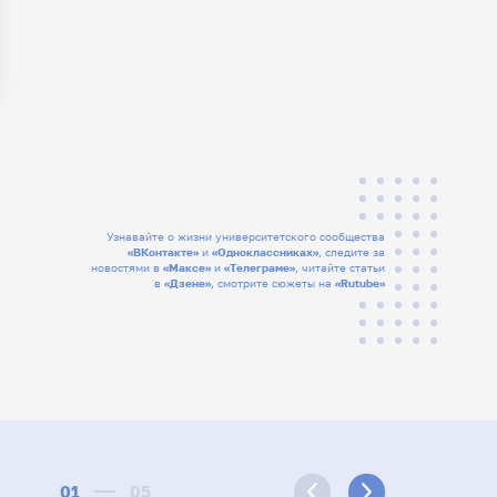
Узнавайте о жизни университетского сообщества
«ВКонтакте»
и
«Одноклассниках»
, следите за
новостями в
«Максе»
и
«Телеграме»
, читайте статьи
в
«Дзене»
, смотрите сюжеты на
«Rutube»
01
05