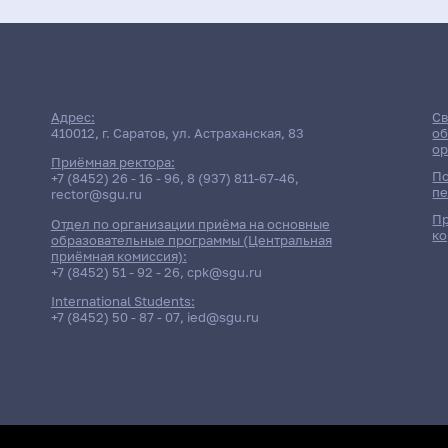
Адрес:
Св
410012, г. Саратов, ул. Астраханская, 83
об
ор
Приёмная ректора:
По
+7 (8452) 26 - 16 - 96
,
8 (937) 811-67-46
,
пе
rector@sgu.ru
Пр
Отдел по организации приёма на основные
ко
образовательные программы (Центральная
приёмная комиссия):
+7 (8452) 51 - 92 - 26
,
cpk@sgu.ru
International Students:
+7 (8452) 50 - 87 - 07
,
ied@sgu.ru