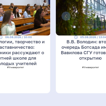
06.08.2026 / 10:00
05.08.2026 / 13:0
логии, творчество и
В.В. Володин: вт
аставничество:
очередь Ботсада им
ники рассуждают о
Вавилова СГУ готов
етней школе для
открытию
лодых учителей
#Университет
#Университет