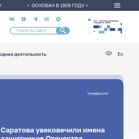
ОСНОВАН В 1909 ГОДУ
О
Социальные
сети
дная деятельность
En
Университет
 Саратова увековечили имена
 защитников Отечества