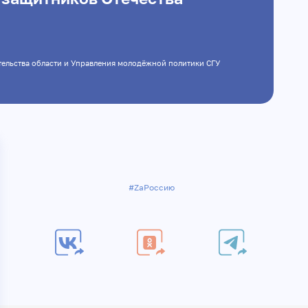
Правительства области и Управления молодёжной политики СГУ
#ZаРоссию