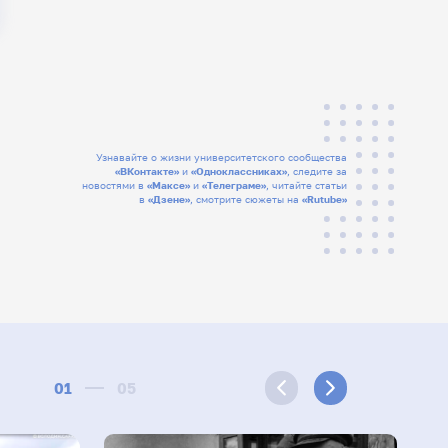
Узнавайте о жизни университетского сообщества
«ВКонтакте»
и
«Одноклассниках»
, следите за
новостями в
«Максе»
и
«Телеграме»
, читайте статьи
в
«Дзене»
, смотрите сюжеты на
«Rutube»
01
05