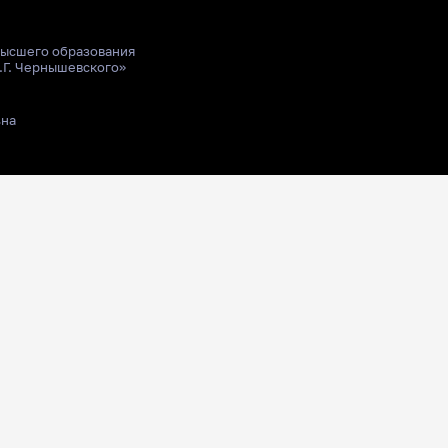
высшего образования
.Г. Чернышевского»
ьна