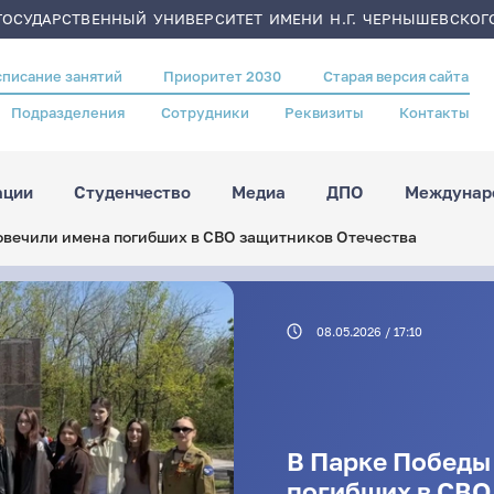
ОСУДАРСТВЕННЫЙ УНИВЕРСИТЕТ ИМЕНИ Н.Г. ЧЕРНЫШЕВСКОГ
списание занятий
Приоритет 2030
Старая версия сайта
Подразделения
Сотрудники
Реквизиты
Контакты
ации
Студенчество
Медиа
ДПО
Междунаро
овечили имена погибших в СВО защитников Отечества
08.05.2026 / 17:10
В Парке Победы
погибших в СВО