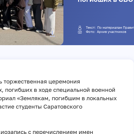
Текст: По материалам 
Фото: Архив участников
сь торжественная церемония
, погибших в ходе специальной военной
ориал «Землякам, погибшим в локальных
астие студенты Саратовского
диозапись с перечислением имен