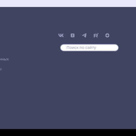
нных
u