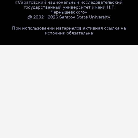
«Саратовский национальный исследовательский
государственный университет имени Н.Г.
Чернышевского»
@ 2002 - 2026 Saratov State University
При использовании материалов активная ссылка на
источник обязательна