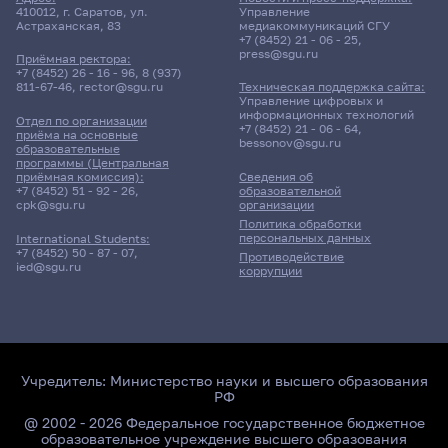
410012, г. Саратов, ул.
Управление
Астраханская, 83
медиакоммуникаций СГУ
+7 (8452) 21 - 06 - 25
,
press@sgu.ru
Приёмная ректора:
+7 (8452) 26 - 16 - 96
,
8 (937)
811-67-46
,
rector@sgu.ru
Техническая поддержка сайта:
Управление цифровых и
информационных технологий
Отдел по организации
+7 (8452) 21 - 06 - 64
,
приёма на основные
bessonov@sgu.ru
образовательные
программы (Центральная
приёмная комиссия):
Сведения об
+7 (8452) 51 - 92 - 26
,
образовательной
cpk@sgu.ru
организации
Политика обработки
персональных данных
International Students:
+7 (8452) 50 - 87 - 07
,
Противодействие
ied@sgu.ru
коррупции
Учредитель:
Министерство науки и высшего образования
РФ
@ 2002 - 2026 Федеральное государственное бюджетное
образовательное учреждение высшего образования