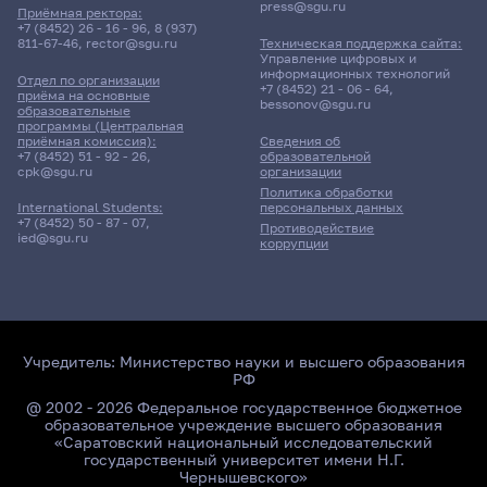
press@sgu.ru
Приёмная ректора:
+7 (8452) 26 - 16 - 96
,
8 (937)
811-67-46
,
rector@sgu.ru
Техническая поддержка сайта:
Управление цифровых и
информационных технологий
Отдел по организации
+7 (8452) 21 - 06 - 64
,
приёма на основные
bessonov@sgu.ru
образовательные
программы (Центральная
приёмная комиссия):
Сведения об
+7 (8452) 51 - 92 - 26
,
образовательной
cpk@sgu.ru
организации
Политика обработки
персональных данных
International Students:
+7 (8452) 50 - 87 - 07
,
Противодействие
ied@sgu.ru
коррупции
Учредитель:
Министерство науки и высшего образования
РФ
@ 2002 - 2026 Федеральное государственное бюджетное
образовательное учреждение высшего образования
«Саратовский национальный исследовательский
государственный университет имени Н.Г.
Чернышевского»