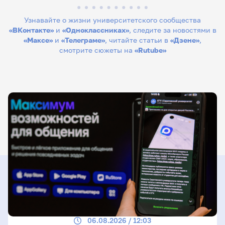
Узнавайте о жизни университетского сообщества
«ВКонтакте»
и
«Одноклассниках»
, следите за новостями в
«Максе»
и
«Телеграме»
, читайте статьи в
«Дзене»
,
смотрите сюжеты на
«Rutube»
06.08.2026 / 12:03