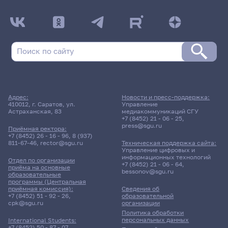
Адрес:
Новости и пресс-поддержка:
410012, г. Саратов, ул.
Управление
Астраханская, 83
медиакоммуникаций СГУ
+7 (8452) 21 - 06 - 25
,
press@sgu.ru
Приёмная ректора:
+7 (8452) 26 - 16 - 96
,
8 (937)
811-67-46
,
rector@sgu.ru
Техническая поддержка сайта:
Управление цифровых и
информационных технологий
Отдел по организации
+7 (8452) 21 - 06 - 64
,
приёма на основные
bessonov@sgu.ru
образовательные
программы (Центральная
приёмная комиссия):
Сведения об
+7 (8452) 51 - 92 - 26
,
образовательной
cpk@sgu.ru
организации
Политика обработки
персональных данных
International Students:
+7 (8452) 50 - 87 - 07
,