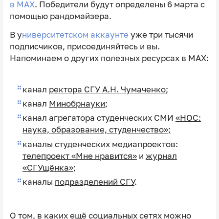
в МАХ
. Победители будут определены 6 марта с
помощью рандомайзера.
В у
ниверситетском аккаунте
уже три тысячи
подписчиков, присоединяйтесь и вы.
Напоминаем о других полезных ресурсах в MAX:
канал
ректора СГУ А.Н. Чумаченко
;
канал
Минобрнауки
;
канал агрегатора студенческих СМИ
«НОС:
наука, образование, студенчество»
;
каналы студенческих медиапроектов:
телепроект «Мне нравится»
и
журнал
«СГУщёнка»
;
каналы
подразделений СГУ
.
О том, в каких ещё социальных сетях можно