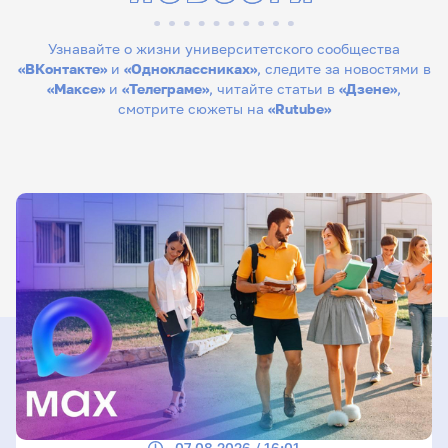
Узнавайте о жизни университетского сообщества
«ВКонтакте»
и
«Одноклассниках»
, следите за новостями в
«Максе»
и
«Телеграме»
, читайте статьи в
«Дзене»
,
смотрите сюжеты на
«Rutube»
07.08.2026 / 16:01