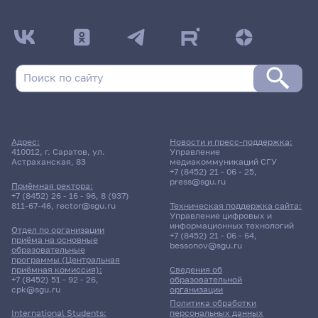
Адрес:
Новости и пресс-поддержка:
410012, г. Саратов, ул.
Управление
Астраханская, 83
медиакоммуникаций СГУ
+7 (8452) 21 - 06 - 25
,
press@sgu.ru
Приёмная ректора:
+7 (8452) 26 - 16 - 96
,
8 (937)
811-67-46
,
rector@sgu.ru
Техническая поддержка сайта:
Управление цифровых и
информационных технологий
Отдел по организации
+7 (8452) 21 - 06 - 64
,
приёма на основные
bessonov@sgu.ru
образовательные
программы (Центральная
приёмная комиссия):
Сведения об
+7 (8452) 51 - 92 - 26
,
образовательной
cpk@sgu.ru
организации
Политика обработки
персональных данных
International Students: