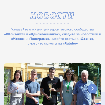
НОВОСТИ
Узнавайте о жизни университетского сообщества
«ВКонтакте»
и
«Одноклассниках»
, следите за новостями в
«Максе»
и
«Телеграме»
, читайте статьи в
«Дзене»
,
смотрите сюжеты на
«Rutube»