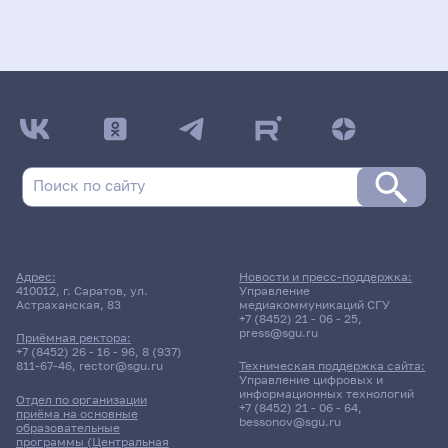
Адрес:
Новости и пресс-поддержка:
410012, г. Саратов, ул.
Управление
Астраханская, 83
медиакоммуникаций СГУ
+7 (8452) 21 - 06 - 25
,
press@sgu.ru
Приёмная ректора:
+7 (8452) 26 - 16 - 96
,
8 (937)
811-67-46
,
rector@sgu.ru
Техническая поддержка сайта:
Управление цифровых и
информационных технологий
Отдел по организации
+7 (8452) 21 - 06 - 64
,
приёма на основные
bessonov@sgu.ru
образовательные
программы (Центральная