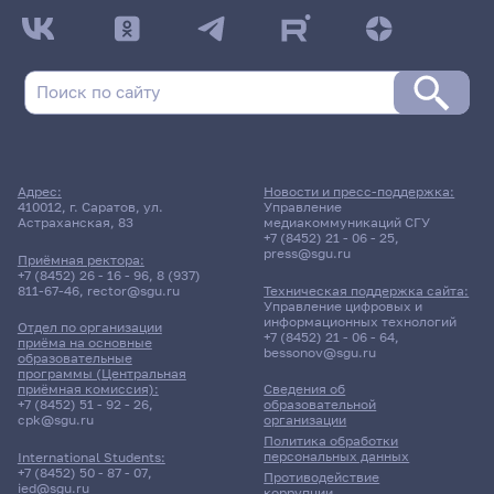
Адрес:
Новости и пресс-поддержка:
410012, г. Саратов, ул.
Управление
Астраханская, 83
медиакоммуникаций СГУ
+7 (8452) 21 - 06 - 25
,
press@sgu.ru
Приёмная ректора:
+7 (8452) 26 - 16 - 96
,
8 (937)
811-67-46
,
rector@sgu.ru
Техническая поддержка сайта:
Управление цифровых и
информационных технологий
Отдел по организации
+7 (8452) 21 - 06 - 64
,
приёма на основные
bessonov@sgu.ru
образовательные
программы (Центральная
приёмная комиссия):
Сведения об
+7 (8452) 51 - 92 - 26
,
образовательной
cpk@sgu.ru
организации
Политика обработки
персональных данных
International Students:
+7 (8452) 50 - 87 - 07
,
Противодействие
ied@sgu.ru
коррупции