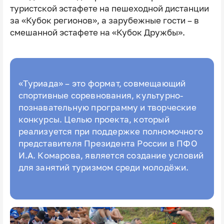
туристской эстафете на пешеходной дистанции
за «Кубок регионов», а зарубежные гости – в
смешанной эстафете на «Кубок Дружбы».
«Туриада» – это формат, совмещающий
спортивные соревнования, культурно-
познавательную программу и творческие
конкурсы. Целью проекта, который
реализуется при поддержке полномочного
представителя Президента России в ПФО
И.А. Комарова, является создание условий
для занятий туризмом среди молодёжи.