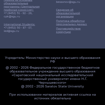
bessonov@sgu.ru
образовательные
программы (Центральная
приёмная комиссия):
Сведения об
+7 (8452) 51 - 92 - 26
,
образовательной
cpk@sgu.ru
организации
Политика обработки
персональных данных
International Students:
+7 (8452) 50 - 87 - 07
,
Противодействие
ied@sgu.ru
коррупции
Учредитель:
Министерство науки и высшего образования
РФ
@ 2002 - 2026 Федеральное государственное бюджетное
образовательное учреждение высшего образования
«Саратовский национальный исследовательский
государственный университет имени Н.Г.
Чернышевского»
@ 2002 - 2026 Saratov State University
При использовании материалов активная ссылка на
источник обязательна