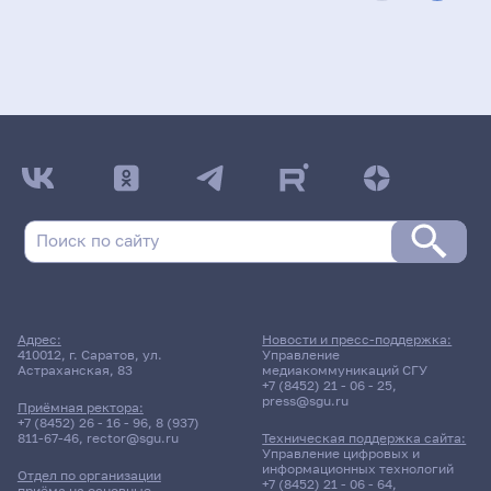
Адрес:
Новости и пресс-поддержка:
410012, г. Саратов, ул.
Управление
Астраханская, 83
медиакоммуникаций СГУ
+7 (8452) 21 - 06 - 25
,
press@sgu.ru
Приёмная ректора:
+7 (8452) 26 - 16 - 96
,
8 (937)
811-67-46
,
rector@sgu.ru
Техническая поддержка сайта:
Управление цифровых и
информационных технологий
Отдел по организации
+7 (8452) 21 - 06 - 64
,
приёма на основные