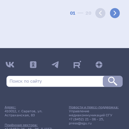
01
20
Адрес:
Новости и пресс-поддержка:
410012, г. Саратов, ул.
Управление
Астраханская, 83
медиакоммуникаций СГУ
+7 (8452) 21 - 06 - 25
,
press@sgu.ru
Приёмная ректора:
+7 (8452) 26 - 16 - 96
,
8 (937)