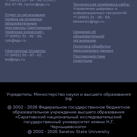
811-67-46
,
rector@sgu.ru
Техническая поддержка сайта:
Управление цифровых и
информационных технологий
Отдел по организации
+7 (8452) 21 - 06 - 64
,
приёма на основные
bessonov@sgu.ru
образовательные
программы (Центральная
приёмная комиссия):
Сведения об
+7 (8452) 51 - 92 - 26
,
образовательной
cpk@sgu.ru
организации
Политика обработки
персональных данных
International Students:
+7 (8452) 50 - 87 - 07
,
Противодействие
ied@sgu.ru
коррупции
Учредитель:
Министерство науки и высшего образования
РФ
@ 2002 - 2026 Федеральное государственное бюджетное
образовательное учреждение высшего образования
«Саратовский национальный исследовательский
государственный университет имени Н.Г.
Чернышевского»
@ 2002 - 2026 Saratov State University