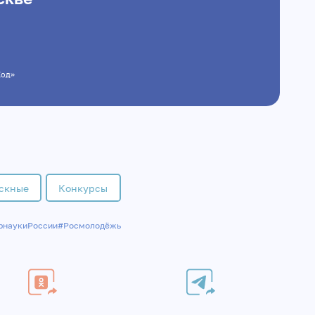
 Ход»
скные
Конкурсы
рнаукиРоссии
#Росмолодёжь