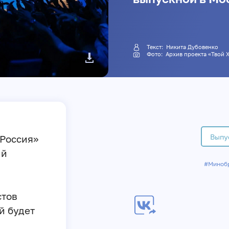
Текст: Никита Дубовенко
Фото: Архив проекта «Твой
Выпу
«Россия»
ий
#Миноб
стов
й будет