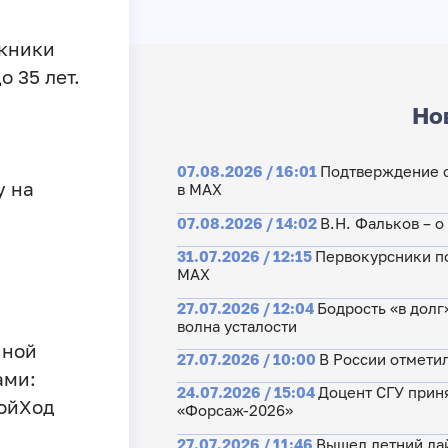
скники
о 35 лет.
Но
07.08.2026 / 16:01
Подтверждение с
у на
в МАХ
07.08.2026 / 14:02
В.Н. Фальков – 
31.07.2026 / 12:15
Первокурсники по
МАХ
27.07.2026 / 12:04
Бодрость «в долг
волна усталости
чной
27.07.2026 / 10:00
В России отмети
ами:
24.07.2026 / 15:04
Доцент СГУ прин
ойХод
«Форсаж-2026»
27.07.2026 / 11:46
Вышел летний да