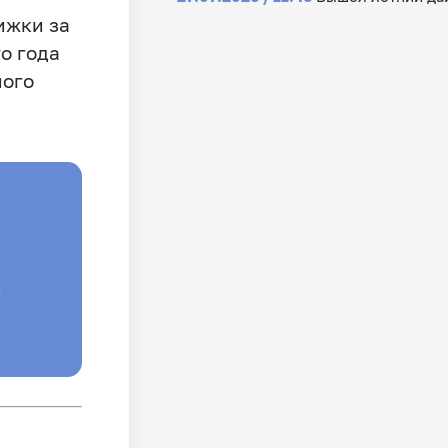
ижки за
о года
ного
й