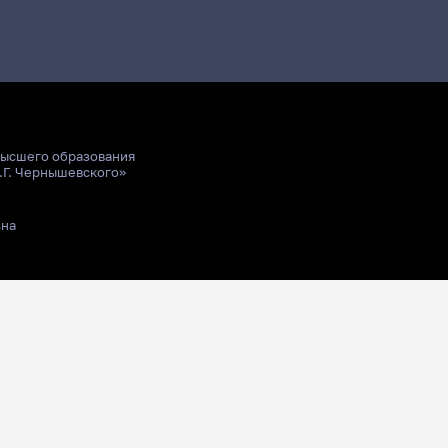
высшего образования
.Г. Чернышевского»
ьна