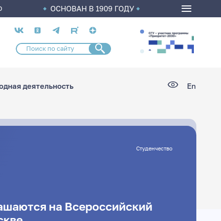
ОСНОВАН В 1909 ГОДУ
О
Социальные
сети
дная деятельность
En
Студенчество
ашаются на Всероссийский
скве