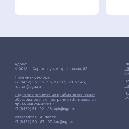
Адрес:
Св
410012, г. Саратов, ул. Астраханская, 83
об
ор
Приёмная ректора:
По
+7 (8452) 26 - 16 - 96
,
8 (937) 811-67-46
,
пе
rector@sgu.ru
Пр
Отдел по организации приёма на основные
ко
образовательные программы (Центральная
приёмная комиссия):
+7 (8452) 51 - 92 - 26
,
cpk@sgu.ru
International Students:
+7 (8452) 50 - 87 - 07
,
ied@sgu.ru