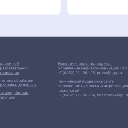
едения об
Новости и пресс-поддержка:
разовательной
Управление медиакоммуникаций СГУ
ганизации
+7 (8452) 21 - 06 - 25
,
press@sgu.ru
литика обработки
Техническая поддержка сайта:
рсональных данных
Управление цифровых и информацио
технологий
отиводействие
+7 (8452) 21 - 06 - 64
,
bessonov@sgu.r
ррупции