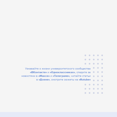
Узнавайте о жизни университетского сообщества
«ВКонтакте»
и
«Одноклассниках»
, следите за
новостями в
«Максе»
и
«Телеграме»
, читайте статьи
в
«Дзене»
, смотрите сюжеты на
«Rutube»