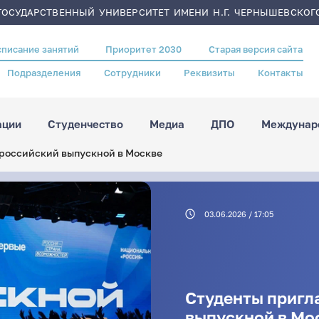
ОСУДАРСТВЕННЫЙ УНИВЕРСИТЕТ ИМЕНИ Н.Г. ЧЕРНЫШЕВСКОГ
списание занятий
Приоритет 2030
Старая версия сайта
Подразделения
Сотрудники
Реквизиты
Контакты
ации
Студенчество
Медиа
ДПО
Междунаро
российский выпускной в Москве
03.06.2026 / 17:05
Студенты пригл
выпускной в Мо