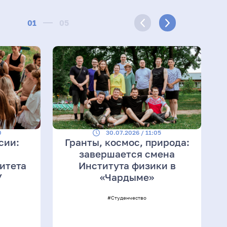
01
05
0
30.07.2026 / 11:05
сии:
Гранты, космос, природа:
завершается смена
итета
Института физики в
У
«Чардыме»
#Студенчество