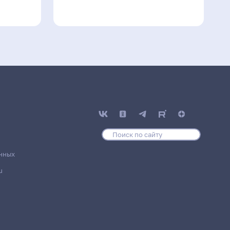
нных
u