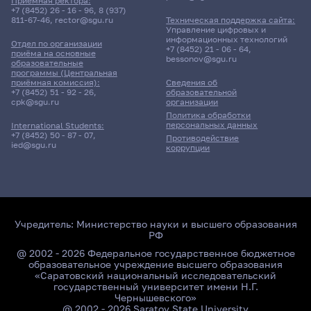
Приёмная ректора:
+7 (8452) 26 - 16 - 96
,
8 (937)
811-67-46
,
rector@sgu.ru
Техническая поддержка сайта:
Управление цифровых и
информационных технологий
Отдел по организации
+7 (8452) 21 - 06 - 64
,
приёма на основные
bessonov@sgu.ru
образовательные
программы (Центральная
приёмная комиссия):
Сведения об
+7 (8452) 51 - 92 - 26
,
образовательной
cpk@sgu.ru
организации
Политика обработки
персональных данных
International Students:
+7 (8452) 50 - 87 - 07
,
Противодействие
ied@sgu.ru
коррупции
Учредитель:
Министерство науки и высшего образования
РФ
@ 2002 - 2026 Федеральное государственное бюджетное
образовательное учреждение высшего образования
«Саратовский национальный исследовательский
государственный университет имени Н.Г.
Чернышевского»
@ 2002 - 2026 Saratov State University